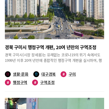
명이 줄어든 83,500여명으로 고용이 감소되었다.그러나, 경상북도
구미시는 2020년 4분기 들어 월 평균 25억불로 수출세가 회복되었
고, 2021년도 이런 추세를 이어가 반도체, 광학제품 등의 품목을 중
심으로 수출증가세를 유지할 전망이며, 2021년 글로벌 경기회복과
유가의 완만한 상승 등은 수출에 긍정적 효과를 가져 올 것으로 예
상되고 있다.장세용 구미시장은 신축년 새해에 코로나19 대비 탄탄
한 감염병 대응체계 하에 산단대개조, 스마트그린산단 조성 사업 등
대규모 국책사업을 필두로 구미 산업경제 구조를 재편하고, 디지털
경북 구미시 행정구역 개편, 20여 년만의 구역조정
뉴딜을 선도할 신성장 산업을 집중 육성하여 빠르고 강한 경기 회복
을 이끌어 시민들의 체감경기를 향상시키는데 전 행정력을 집중하
경북 구미시(시장 장세용)는 유례없는 코로나19의 위기 속에서도
겠다는 강한 의지를 나타냈다.
1999년 이후 20여 년만에 종합적인 행정구역 개편을 실시하여, 행
정의 효율성을 제고하고 주민불편을 해소하는 내실있는 한 해를 보
냈다.1999년 33만여 명이었던 인구는 42만명으로 늘어났다. 도시
생활·문화
대구경북
#
구미
화가 진행되면서 날로 복잡해지는 행정수요를 해결하기 위해 보다
#
행정구역
#
구역조정
효율적이고 합리적인 행정구역 조정의 필요성에 공감하고, 불합리
한 행정 경계의 불편을 감수해야 했던 주민의 목소리에도 귀를 기울
였다.합리적이고 효율적인 행정구역 개편을 통해 시민들이 더 살기
좋은 삶의 터전을 마련하기 위해 부지런히 노력한 결과, 보다 나은
구미의 행정지도가 그려졌다.불합리한 행정동 경계 조정지난 7월