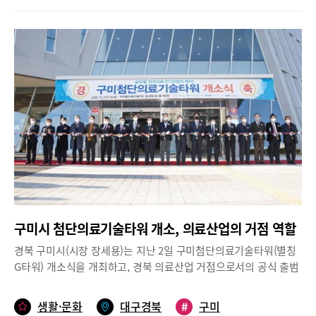
했다.이번 협약으로 하이넷은 협약된 4개 시에 수소충전소를 설치
요청 등을 통해 읍 승격을 심사했고, 지난 9월 10일 행정안전부로부
하고 10년간 운영 및 관리를 책임지기로 하고, 도와 시에서는 수소
터 최종 승인을 받았으며, 시의회에서도 관련 조례가 통과됨에 따라
충전소 사업이 원활히 추진 될 수 있도록 행·재정적 지원을 하기로
2021년 1월 1일부터 산동면은 산동읍으로서의 첫걸음을 내딛는다.
했다.하이넷은 수소충전 기반시설을 구축하기 위해 한국가스공사,
현대자동차 등 13개 수소 연관기업이 합작해 2019년 3월에 설립한
특수목적 법인이다. 수소충전소 설치에는 개소당 30억 원이 투입되
며 환경부 국비 15억 원, 하이넷이 나머지 15억 원을 부담한다.도는
이번 수소충전소 구축을 위한 부지 선정을 위해 지난 7월부터 도내
운영 중인 LPG(CNG 포함) 충전소를 대상으로 수소충전소를 복합
으로 설치하여 위탁 운영할 사업자를 모집하였고, 신청 사업자 중
부지면적 및 관련 규정을 검토해 설치 가능한 4개소를 확보했다.이
번 협약을 바탕으로 하이넷은 한국자동차환경협회(환경부 위탁기
관)에서 내년 초 공고하는 ‘수소충전소 민간자본보조사업’에 신청하
게 되고 최종 선정되면 사업을 추진하게 된다.한편, 2020년 11월말
구미시 첨단의료기술타워 개소, 의료산업의 거점 역할
기준 전국에서 운영 중인 수소충전소는 56곳(연구용 8곳 포함)이
며, 도내에는 한국도로공사에서 설치한 성주휴게소 수소충전소 1곳
경북 구미시(시장 장세용)는 지난 2일 구미첨단의료기술타워(별칭
이 있다.이철우 경북도지사는 “수소차 등 친환경자동차 보급 확대
G타워) 개소식을 개최하고, 경북 의료산업 거점으로서의 공식 출범
는 기후변화를 막고 탄소 중립사회로 가는 시대적 흐름”이라며“이
을 알렸다.구미첨단의료기술타워는 2011년 산업통상자원부로부터
번 협약을 계기로 수소충전 기반 시설을 지속적으로 확대 해 도민들
국책사업으로 선정된 ‘전자의료기기 부품소재 산업화기반 구축사
생활·문화
대구경북
#
구미
이 편리하게 수소차를 이용할 수 있도록 노력하겠다.”고 밝혔다.
업’의 일환으로 금오테크노밸리내 IT의료융합기술센터 구축에 이어