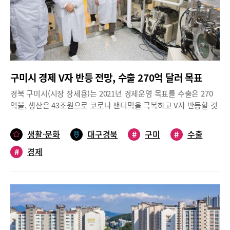
구미시 경제 V자 반등 전망, 수출 270억 달러 목표
경북 구미시(시장 장세용)는 2021년 경제운영 목표를 수출은 270
억불, 생산은 43조원으로 코로나 팬더믹을 극복하고 V자 반등할 것
으로 전망했다.이것은 2020년 실적 대비 수출은 247억불보다
9.3%, 생산은 37조원보다 16.2% 증가한 수치로, 연말 구미상공회
생활·문화
대구경북
#
구미
#
수출
의소(회장 조정문) 조사 결과 2021년 1/4분기 기업경기전망치(BSI)
#
경제
가 ‘73’으로 2020년 4/4분기 ‘53’ 대비 25포인트 증가한 내용을 반
영한 것으로, 기업의 설비투자, 매출액, 영업 이익, 자금조달 여건이
전반적으로 개선되어 체감경기가 좋아질 것으로 예상했다.2020년
우리나라 국가 경제는 코로나19의 영향으로 인한 세계수요 감소와
불확실성 증가로 인한 투자 감소로 ­1.1%의 경제성장률이 예상되는
가운데, 구미시 경제도 코로나19 확산 및 장기화에 따른 글로벌 경
기 부진의 영향으로 공단 근로자 수는 전년(86,386명) 대비 2,900여