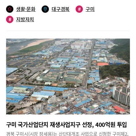
국지방자치경영대상은 지역발전과 지방행정 혁신에 뛰어난 성과를
생활·문화
대구경북
#
구미
거둔 최고의 지방자치단체에 수여하는 상으로 민간에서 실시하는
#
지방자치
지방자치단체 평가 가운데 최고의 권위와 전통을 인정받고 있는 시
상제도다.전국 기초 지방자치단체를 대상으로 열린혁신, 문화관광,
복지보건, 지역개발, 산업경제, 환경안전, 인적자원개발 등 7개 부
문을 평가하며, 1차 정량평가와 2차 정성평가, 리서치 전문기관의
주민 만족도 조사, 공적 인터뷰 심사, 최종심사 등 총 5단계에 걸친
엄격하고 까다로운 심사를 거쳐 종합 대상과 7개 부문별 대상을 선
정한다.지속 가능한 도시발전 기반 마련에 높은 평가구미시는 민선
7기 원년인 지난해 △노사민정 사회적 대타협을 바탕으로 상생형
구미일자리 사업을 유치하고, △스마트 선도 산단, 홀로그램 기술개
발사업, 5G 시험망 테스트 베드 구축 사업 등 대규모 국책사업에 연
이어 선정되면서 지속 가능한 경제성장의 기반을 마련했다.또, △원
평동 재개발 사업 뉴딜, 공단동 혁신지구 등 도시에 활력을 불어넣
는 ‘구미형 도시재생 사업’ △ 스마트시티 통합플랫폼 구축, 국가디
지털 전환사업 등 첨단ICT 기반의 ‘미래형 스마트 안전도시 사업’
△이계천 생태복원, 도시 바람길 숲 조성 등 ‘친환경 생태도시 사업’
구미 국가산업단지 재생사업지구 선정, 400억원 투입
△도농상생 지역먹거리 선순환체계 구축 위한 ‘푸드플랜 선도도시
사업’ 등 지역특성에 맞는 사업 추진으로 도시 발전과 브랜드 가치
경북 구미시(시장 장세용)는 산단대개조 사업으로 신청한 구미제2,