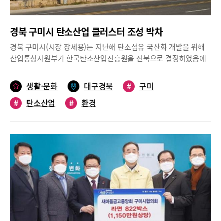
경북 구미시 탄소산업 클러스터 조성 박차
경북 구미시(시장 장세용)는 지난해 탄소섬유 국산화 개발을 위해
산업통상자원부가 한국탄소산업진흥원을 전북으로 결정하였음에
도 불구하고 흔들림 없는 탄소산업 클러스터 조성에 박차를 가한다
고 밝혔다.현재, 세계적 화두인 탈(脫) 탄소 사회의 핵심이 역설적이
생활·문화
대구경북
#
구미
게도 탄소산업육성에 있으며, 2017년부터 국책사업으로 추진된 탄
#
탄소산업
#
환경
소산업 클러스터 조성사업이 차질 없이 진행되고 있기 때문이다.최
근에는 구미 국가 5산단에 탄소소재 부품 특화 생산거점인 탄소성
형부품상용화인증센터 준공과 더불어, 이를 운영할 석·박사급 인력
십여 명과 함께 탄소소재 핵심부품 상용화와 탄소산업 연관 기업 지
원을 위한 체계적 기반도 마련했다.특히, 탄소섬유는 철을 대체할
‘미래산업의 쌀’로 주목받으며, 철을 사용하는 모든 제품에 대체 적
용할 수 있어 수소자동차 등 친환경 모빌리티의 핵심소재로 떠오름
에 따라, 탄소산업의 수요시장은 시간이 흐를수록 그 규모가 급속도
로 확대될 것으로 구미시는 예측하고 있다.이에, 구미시는 2017년
제정한 탄소산업 육성 및 지원조례에 근거해 다양한 탄소산업 육성
을 추진하고 있다. 먼저, 탄소소재 핵심기술 보유기업과 발열 의자,