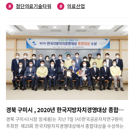
#
첨단의료기술타워
#
의료산업
서 지난 2019년 6월 완공됐다.이날 행사에서 구미시는 국제수준의
의료기기 인증 인프라를 갖춘 원주시와 상호 업무협약을 체결하고,
향후 두 지역 간 ‘ICT-의료융합 벨트’ 조성을 통한 ICT-의료융합 제
조산업 육성, 의료기기 인허가 및 국제시장 진출 공동 지원 등 동반
성장을 모색함으로써 구미첨단의료기술타워가 글로벌 의료기기 제
조혁신산업의 허브로서 선도적 역할을 할 것으로 기대를 모았다.그
동안 입주율 정체 및 코로나19 악재에도 불구하고, 구미시의 입주
기업 임대료 감면, 사업화 지원, 인프라 지원 등 적극적인 기업지원
시책으로 관 내외 기업을 유치한 결과, 구미첨단의료기술타워의 입
주율은 90% 이상을 달성할 전망이다.구미전자의료산업의 제조혁
신의 메카가 될 구미첨단의료기술타워는 지역 기업들이 전자산업
에서 습득한 제조 양산기술을 활용해 5G기반 가상·증강현실(AR-
VR), 인공지능 기술과 연계를 통한 바이오헬스 산업의 새로운 돌파
구를 제시하고 있다.장세용 구미시장은 “이번 G타워 개소로 구미시
지역 기업이 업종다각화를 통해 글로벌 전자의료기기 제조혁신 거
경북 구미시 , 2020년 한국지방자치경영대상 종합대상 수상
점으로 재도약의 기회가 될 것”이라고 말했다.
경북 구미시(시장 장세용)는 지난 7일 (사)한국공공자치연구원이
주최한 제25회 한국지방자치경영대상에서 종합대상을 수상하는
영예를 안았다.1996년부터 시행되어 올해로 25회째를 맞이하는 한