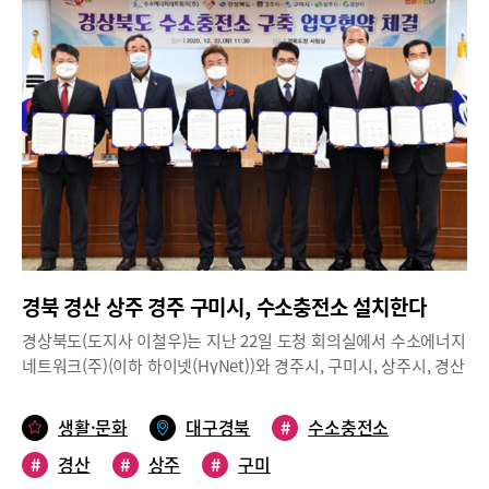
견을 반영하기 위한 주민설명회 과정도 거쳤다.사업 대상지인 신평
원회(이하 위원회)의 출범식과 회의를 개최했다.위원회에서는 주민
동은 1965년 국가산업단지가 조성되면서 택지개발을 통해 주거지
의견을 최대한 수렴하기 위해 통합동 명칭공모, 설문조사 등을 실시
로 형성돼 이주민들이 마을을 이루고 (구)금오공대가 자리하고 있
했다. 그 결과, 통합동 명칭은 비산동, 소재지는 공단1동행정복지센
어 대학생의 삶에 터전이었으나 지금은 세월의 흐름으로 인해 쇠퇴
터 위치로 하는 것으로 의결하고 시로 전달했다. 시는 비산동·공단1
해 젊은이들의 발길이 끊기고 있는 곳이다.이 사업으로 마을의 환경
동 행정동 통합과 이에 따른 공단2동의 명칭변경(공단동)에 대한 조
을 개선하고 쾌적하고 밝은 분위기로 조성하기 위해 사업 구간 내
례안을 마련하고 시의회의 승인을 받았으며, 2021년 1월 1일부터
‘키다리아저씨’와 ‘빨간머리앤’ 등의 명작동화 속 주인공의 다양한
시행한다.한편, 지난 10월 인구 5천 미만인 행정동을 대상으로 한
모습으로 50여개의 벽화와 조형물을 설치해 특색 있는 동네로 조성
설문조사에서 79%가 넘는 주민들이 통합에 대해서 찬성한 원평1
한다.또 여러 가지 다양한 홍보매체를 통해 젊은 층의 관심을 유도
동과 원평2동은 통합추진위원회를 구성하여 원활하게 추진중에 있
하며 주변의 갈뫼루로 이어지는 코스로 연계해 유동인구를 이끌어
다.구미시 산동면 읍 승격불과 5년 전만 해도 전형적인 농촌지역이
구미 입시미술학원 재수학원 등이 있는 지역에 새로운 활력을 불어
었던 산동면은 4단지 확장단지 내 대규모 아파트 입주와 함께 국가
넣을 것으로 보인다.구미시 관계자는 “이 사업을 통해 코로나19로
5단지 조성을 통합 급격한 인구증가로 읍 승격에 대한 필요성이 꾸
경북 경산 상주 경주 구미시, 수소충전소 설치한다
경제적 어려움을 겪는 지역 예술인에게는 조금이나마 보탬이 되고,
준히 제기되었다.특히, 2019년 4월부터는 인구 2만 명을 돌파하였
노후화된 지역 공간은 품격 있는 도시공간으로 재탄생 시켜 지역 명
경상북도(도지사 이철우)는 지난 22일 도청 회의실에서 수소에너지
고 현재는 2만 6,673명(2020년 11월말 기준)으로, 읍을 설치할 수
소로 자리 매김 할 것으로 기대하고 있다”고 말했다.
네트워크(주)(이하 하이넷(HyNet))와 경주시, 구미시, 상주시, 경산
있는 기준인 인구 2만 이상, 시가지 구성 인구(40% 이상) 및 도시적
시와 함께 경상북도 수소충전소 구축을 위한 업무협약을 체결했다.
산업종사가구(40% 이상)의 법적 요건을 충분히 충족시켰다.이에
협약식에는 이철우 도지사와 유종수 하이넷 대표이사, 장세용 구미
따라, 시는 읍 승격 기본계획 수립, 주민 의견 수렴 및 실태조사, 시
생활·문화
대구경북
#
수소충전소
시장, 강영석 상주시장, 최영조 경산시장, 이영석 경주부시장이 참
의회 의견청취를 거쳐 경상북도를 경유해 행정안전부에 ‘산동면 읍
#
경산
#
상주
#
구미
석해 내년도 수소충전소 설치사업을 추진하는데 상호 협력하기로
승격 신청서’를 제출했다. 행정안전부에서는 현지 실사, 관련 자료