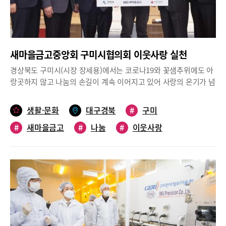
휠체어, 공기호흡기용 압력용기, 고강도 경량 특수목적용 사다리 등
탄소복합소재를 활용한 핵심기술 개발 사업을 진행하고 있으며, 국
내 유일의 탄소소재 중심의 포럼도 매년 개최하고 있으며, 탄소 관
련 전공 교과목 운영을 통해 전문 인력을 양성하고 있다.향후, 5단
새마을금고중앙회 구미시협의회 이웃사랑 실천
지에 구축된 상용화 인증센터를 통해 탄소제품 표준개발 및 보급과
탄소제품에 대한 신뢰성 인증시스템을 구축해 국산화 촉진 및 경쟁
경상북도 구미시(시장 장세용)에서는 코로나19와 꽃샘추위에도 아
력도 강화할 계획이다. 또한, 대부분 수입에 의존하고 있는 탄소 복
랑곳하지 않고 나눔의 손길이 계속 이어지고 있어 사랑의 온기가 넘
합제부품 제조,검사장비, 이종접합 부품제조 장비, 탄소복합재 성형
쳐나고 있다.새마을금고중앙회 구미시협의회(회장 김장수 도량새
금형 등 주요 탄소소재 관련 장비를 지역 내 기계장비 관련 기업들
마을금고 이사장)는 1,150만원 상당의 라면 822박스를 어려운 이웃
생활·문화
대구경북
#
구미
과 함께 국산화한다는 계획이다.구미시는 과거, 탄소산업이 주로 탄
에게 전해 달라며 구미시에 기탁했다. 이 협의회는 지난 2011년부
소소재 중심의 연구 개발이었다면, 앞으로는 시장 창출을 위한 기업
#
새마을금고
#
나눔
#
이웃사랑
터 매년 구미시장학재단에도 장학금 5천만원을 기탁하고 있으며,
실증 기반의 수요시장 확대 방향으로 중심축이 옮겨갈 것으로 판단
희망 2021나눔 캠페인에도 참여해 1천만원을 기탁하는 등 이웃사
하고, 오는 3월부터 운영에 들어가는 한국탄소산업진흥원 사업에도
랑을 실천하고 있다.장세용 구미시장은 “경기 불황으로 경제가 어
산업통상자원부, 경상북도와 공동협력 하여 지역 탄소산업 진흥에
려움에도 도움의 손길이 필요한 이웃을 생각하고, 사랑을 실천해 주
최선을 다할 것이라고 밝혔다.
시는 많은 분들 덕분에 더 행복한 구미시를 만들어 갈 수 있다”며 감
사의 인사를 전했다.