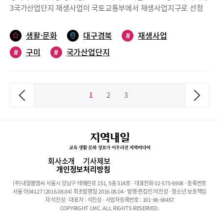
를 높인 점이 높은 평가를 받았다.시민 삶의 질 향상을 위한 차별화
3국가산업단지 재생사업이 국토교통부에서 재생사업지구로 선정
된 시책 추진또한 구미시는 △시민예술가 양성, 금오시장로 축제,
되어 2021년도 재생계획수립을 위한 용역비 국비 10억원을 확보했
금오천 예술축제 등 지역 문화예술의 자생력을 강화하는 문화적 도
다.재생사업은 조성된 지 20년 이상된 노후 산단을 재생사업지구로
생활·문화
대구경북
#
재생사업
시재생 사업을 적극 발굴하고, △아동여성친화도시 지정, 가족행복
지정하여 업종의 재배치, 토지이용계획 변경, 기반시설 정비·확충을
플라자 개관, 초등 중학교 무상급식 지원 확대 등 가족친화형 복지
#
구미
#
국가산업단지
통한 산업입지기능을 강화하는 사업이다.구미시는 1산단이 2018년
정책을 펼치고 있는 점이 좋은 평가를 받았다.아울러 △정보화 마
재생사업지구로 지정되어 2022년까지 총사업비 484억원(국비
을, 행복씨앗 마을사업, 평생학습 마을 등 주민 주도의 마을 만들기
50%)으로 재생사업을 추진하고 있으며, 이번 2, 3산단에는 2023년
사업을 통해 따뜻한 마을공동체를 육성하고, △다목적 CCTV, 안심
까지 총 400억원(국비50%)을 투입하여 재생사업을 추진할 계획이
귀가구역, 무인택배함 안심비상벨 등 안전한 도시환경을 만들기 위
1
2
3
다.2, 3단지는 각각 83년, 95년 준공된 노후단지로 지속적으로 주차
해 방범 인프라를 확충하는 등 시민 삶의 질 향상 위한 다양한 시책
장과 휴식공간 등 기반시설, 지원시설 부족 문제가 제기 되어왔으며
을 지속적으로 추진하고 있는 점이 긍정적 요소로 작용했다.탁월한
이번 추진될 재생사업으로 주차장과 소공원을 분산 설치하고 노후
성과를 바탕으로 시정역량의 우수성 입증특히, 구미시는 지난해 △
도로시설물 보수, 도로구조 개선 등을 통해 기업유치 경쟁력을 강화
재난관리평가 대통령 표창, 국민생활밀접 민원제도 개선 대통령상
할 계획이다.장세용 구미시장은 코로나 19로 어려운 상황에 있지만
등 총 40건의 기관상 수상, △민선7기 공약실천계획서 평가 SA 등
스마트산단 사업, 산단대개조 사업, 노후산단 재생사업을 통해 기업
회사소개
기사제보
급, △69건의 공모사업 선정(총사업비 8,501억원), △4,303억원의
유치, 근로환경 개선, 양질의 일자리 창출로 구미국가산단의 부흥을
개인정보처리방침
국도비 확보, △219개사 8,375억원 투자유치, △시민행복일자리 1
이끌고 혁신성장의 거점으로 만들 것을 약속했다.
만6700여개 창출 등 시정 전반에 괄목할만한 성과를 거뒀으며, 이
(주)내일엘엠씨 서울시 강남구 테헤란로 151, 5층 514호 · 대표전화 02-575-6908 · 등록번호
서울 아04127 (2016.08.04) 최초발행일 2016.08.04 · 발행·편집인:석진성 · 청소년 보호책임
러한 노력의 결과로 평가 전 분야에 높은 점수를 받아 최고의 상인
자:석진성 · 대표자 : 석진성 · 사업자등록번호 : 101-86-68457
종합대상에 최종 선정되었다.장세용 구미시장은 “민선7기 시정전
COPYRIGHT LMC. ALL RIGHTS RESERVED.
반에 대하여 대외적으로 높은 평가를 받게 되어 매우 기쁘며 자랑스