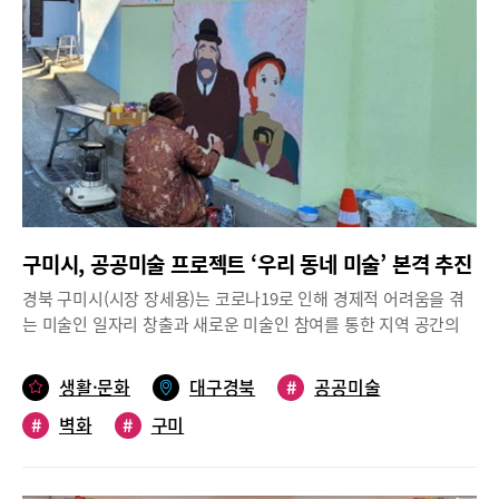
20일, 하천·도로 등 지형지물과 행정구역이 불일치하거나 동일건물
이나 사업부지의 행정구역 중첩으로 인한 주민불편을 해결하기 위
해 상모사곡동을 비롯한 8개 행정동 간의 경계를 조정했다.신평1동
과 맞닿아있는 원평1동 동쪽 일부를 신평1동으로, 동일건물이지만
조례상 신평1동과 광평동으로 나뉘어져있던 광평초등학교를 광평
동으로, 동일부지이지만 조례상 광평동과 상모사곡동으로 나뉘어
져있던 보성황실타운 2차를 상모사곡동으로 편입하는 등 혼란을 줄
이고 행정효율성을 높였다.특히, 푸르지오캐슬 ABC단지 주민의 생
활권은 송정동이지만 관할 행정동이 선주원남동으로 되어 있어 주
민들의 불편은 계속되었고, 행정관리 효율성을 높이자는 의견은 지
구미시, 공공미술 프로젝트 ‘우리 동네 미술’ 본격 추진
속적으로 건의되었다. 이에, 20여 년만에 푸르지오캐슬 ABC단지의
관할 행정동을 선주원남동에서 송정동으로 조정해, 주민생활권과
경북 구미시(시장 장세용)는 코로나19로 인해 경제적 어려움을 겪
행정구역을 일치시킴으로써 행정에 대한 혼란을 줄이고 편중된 인
는 미술인 일자리 창출과 새로운 미술인 참여를 통한 지역 공간의
구를 적절히 배치하여 주민서비스 질을 높였다.비산동·공단1동 행
품격 제고를 위한 ‘2020 공공미술 프로젝트 우리 동네 미술’ 사업을
정동 통합, 공단2동 명칭변경지난 2019년 12월부터 기초자료 조사,
소규모 도시재생 사업지인 신평2동 일원을 중심으로 본격적으로 추
생활·문화
대구경북
#
공공미술
읍면동 주민설명회, 설문조사 등을 통해 자연지리성, 생활편의성,
진하고 있다.내년 2월 마무리를 목표로 지난 9월 사업 대상지를 결
지역형평성, 지역정체성에 따른 행정구역 조정안을 마련하고 행정
#
벽화
#
구미
정, 작가팀 공개모집을 통해 지역 예술인 38명으로 구성된 ‘한국미
동 통합 등의 타당성을 다각적으로 검토했다.특히, 하나의 생활권을
술협회 구미지부’를 선정해 10월 도시재생 및 디자인 분야 관련 대
공유하고 있어 주민들의 공감대가 형성되어 있는 비산동·공단1동의
학교수 등 전문가로 구성된 자문위원회의 자문과 주민의 다양한 의
행정동 통합을 위해 지난 2월 13일 공청회를 시작으로, 통합추진위