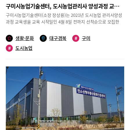
구미시농업기술센터, 도시농업관리사 양성과정 교육생 모집
구미시농업기술센터(소장 장상용)는 2021년 도시농업 관리사양성
과정 교육생을 교육 시작일인 4월 8일 전까지 선착순으로 모집한
다. 관내 시민이면 누구나 신청이 가능하며 구미시청 또는 농업기술
센터 홈페이지 공지사항을 통하여 게시된 신청 서식을 작성해 우편
생활·문화
대구경북
#
구미
또는 이메일로 신청이 가능하다.도시농업관리사 자격증은 이론과
#
도시농업
실습 각 각 40시간 이상의 교육을 이수하고, 국가기술자격증(농화
학 시설원예 원예 유기농업 종자 화훼장식 식물보호 조경) 또는 자
연생태복원 분야 기능사 이상의 자격증을 소지하고 있으면 도시농
업관리사 자격증을 취득할 수 있다.도시농업 관리사를 취득하고 나
면 주말농장, 학교 텃밭, 사회복지시설의 텃밭관리 및 원예치료 주
말농장 강사로도 활동 할 수 있다. 이번 2021년 도시농업관리사과
정 역시 2020년도와 마찬가지로 도시농업의 이해, 관련 법, 기술, 기
반조성 등 농업에 관련된 전반적인 내용을 이론 60시간, 실습 60시
간 등 총 120시간 수업을 진행할 예정이다.