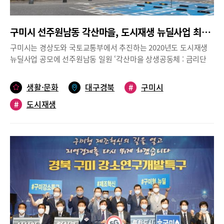
구미시 선주원남동 각산마을, 도시재생 뉴딜사업 최종 선정
구미시는 경상도와 국토교통부에서 추진하는 2020년도 도시재생
뉴딜사업 공모에 선주원남동 일원 ‘각산마을 상생공동체 : 금리단
사람들’ 이라는 주제로 신청한 공모사업이 최종 선정되었다.이번 공
모 선정을 통해 총 사업비 117억원을 확보했으며, 오는 2021년부터
생활·문화
대구경북
#
구미시
2024년까지 4년간 사업을 추진할 예정이다. 지난 2년간 두 차례 낙
#
도시재생
방의 아쉬움을 발판삼아 지역 주민을 중심으로 관련 공공기관과 유
관기관들의 자문과 협업을 통해 보다 실현가능성을 높이고 지역 실
정을 반영한 내실 있는 활성화계획을 수립한 결과라 볼 수 있다.선
주원남동 도시재생 뉴딜사업은 일반근린형으로 각산마을 16만㎡
를 사업구역으로 계획해 ▶공동체 의식을 강화하고 골목상권 지원
을 위한 ‘상생팩토리 조성사업’ ▶보행 가로환경과 주민들의 생활환
경 개선을 위한 ‘통합경관 개선사업’ ▶지역 고령층의 노인건강복지
를 위한 ‘행복놀이터 조성사업’ ▶주민의 참여와 소통으로 지속가능
한 도시재생사업의 구현을 위한 ‘통합역량 강화사업’을 단계별로 추
진해 지역주민의 생활환경을 개선하고 새롭게 형성되고 있는 골목
상권 활성화에 기여할 것으로 예상된다.이번 선정된 ‘선주원남동 도