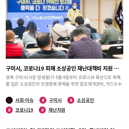
과로 이루어지며 정책연구위원회의 정책연구는 분과별로 정책의
중심으로 지역 주력산업을 고도화하고 경북 경제의 활력을 되살리
다.
시급성, 중요도 등을 종합적으로 고려하여 실효성 있는 연구과제를
는 모멘텀이 되도록 지원 할 계획이다.장세용 구미시장은 “구미가
선정, 실무부서 협의와 사례연구 등을 통해 연구 결과의 활용도를
가지고 있는 특화된 R&D 연구역량을 기반으로 대기업 중심의 경직
높여 나간다.구미시는 앞으로도 정책연구위원회를 통해 깊이 있는
된 산업구조에서 벗어나, 자생력 있는 건강한 산업도시로 탈바꿈 하
시정 진단과 다양한 분야의 정책연구를 통해 시민들이 체감할 수 있
는 계기가 마련되었다”라고 하면서 특구육성을 적극 추진해 나겠다
는 지역발전 정책을 마련하여 추진할 계획이다. 또한 시정발전에 필
고 밝혔으며,이철우 경북도지사는 “구미는 대한민국 제조업의 역사
요한 사항에 대한 협의 및 자문 등을 위해 민,관 정책협력 네트워크
이며 국가 경제발전의 축소판이었다. 이번 새로운 성장 엔진으로 경
시스템도 구축하여 현안과제 시책 자문 등을 통해 정책의 실효성도
북 경제의 활력을 되살리고 더 나아가 대한민국 제조 산업의 디지털
높여 나가게 된다.한편, 경제 정책 분야의 전문가인 서영길 위원장
화를 선도하겠다”고 밝혔다.
은 대통령 직속 중소기업특별위원회를 비롯해 경북도청 공무원 시
구미시, 코로나19 피해 소상공인 재난대책비 지원 사업 시행
절부터 대학 교수까지 다양한 분야에서 정책 제안을 해 온 기획통
(通)으로, 강한 추진력과 함께 부드럽고 원만한 성품이 조화를 이루
경북 구미시(시장 장세용)가 5월 4일부터 코로나19 확산으로 피해
는 강유상제(剛柔相濟)의 덕목을 갖추었다는 평가다. 경상북도 21
를 입은 소상공인의 민생경제 회복을 위한 점포재개장비, 카드수수
세기 발전연구위원, 미래경북전략위원회 위원, 행정자치부 정부3.0
료, 경제회복비 등 3종의 지원 사업을 시행한다. 지원 금액은 국비
컨설팅단 위원 등을 역임했다.
도비와 시비 등 총 180억원 규모이고, 지원대상은 현재 사업장 소재
사회·이슈
#
구미시
#
소상공인
지가 구미시인 소상공인이다.구미시 소상공인 현황은 2018년 국세
#
코로나19
#
재난지원
청 기준 구미시 사업자 수 5만 3천개 소 중 제외업종 등을 제외한 4
만여개소로 추정되며 이 중 소상공인 지원사업 혜택대상은 약 2만
7천개소로 전체 소상공인의 70% 정도가 지원을 받게 된다.소상공