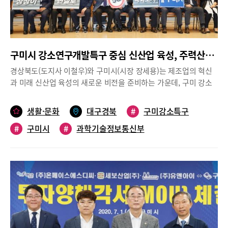
시재생 뉴딜사업’은 중앙부처 협업사업으로 ‘도시 바람길 숲 조성사
업’ , 공기업 협력사업인 ‘공공임대주택 조성사업 및 한전지중화사
업’ 과 주택도시보증공사(HUG) 기금을 활용한 ‘소규모 점포 리모델
링사업’ 등의 연계사업을 추진해 선주원남동 도시재생사업에 시너
구미시 강소연구개발특구 중심 신산업 육성, 주력산업 다변화
지효과가 극대화 될 것으로 보인다.새로운 산업도시의 조성과 원도
심 외곽의 신도시의 개발로 급격한 인구이탈과 노후 건축물의 증가
경상북도(도지사 이철우)와 구미시(시장 장세용)는 제조업의 혁신
등 구미시의 대표적인 고령인구 거주지역인 각산마을 일원에 이번
과 미래 신산업 육성의 새로운 비전을 준비하는 가운데, 구미 강소
선정된‘선주원남동 도시재생 뉴딜사업’의 본격적인 추진으로 오래
연구개발특구 유치로 구미 전자산업 재도약을 위한 또 다른 퍼즐을
된 각산마을과 새롭게 변화하고 있는 금리단길의 상생을 주도하고
완성했다고 밝혔다.과학기술정보통신부는 지난 27일 연구개발특구
생활·문화
대구경북
#
구미강소특구
주민과 상인간의 공동체 의식을 강화해 지속가능하고 자생적인 도
위원회 심의·의결을 거쳐 경북 구미 강소연구개발특구 신규 지정을
시재생의 기반을 마련하고자 한다.장세용 구미시장은 이번 "'선주
#
구미시
#
과학기술정보통신부
발표했다. 이번 구미강소특구 지정으로 경북에는 지난 해 포항에 이
원남동 도시재생 뉴딜사업’ 선정으로 도시재생을 통한 각산마을에
어 두 번째 강소연구개발특구가 지정된 것이다.구미 강소연구개발
#
강소연구개발특구
활력을 불어넣고 주민들의 자발적인 참여로 구미형 도시재생의 선
특구는 구미가 오랜기간 축적해 온 제조기술과 첨단 ICT기술의 융
도적인 모델을 제시함으로서 현재 진행 중인 ‘원평동 도시재생사
합을 통해 스마트제조 연구개발과 창업·생산을 연계하는 기술사업
업’과 더불어 원도심의 새로운 발전과 다양한 사회적가치를 실현해
화 플랫폼 구조로 설계했다.구미는 연구, 산업기능이 복합된 기술사
나갈 것으로 기대된다”고 밝혔다.
업화 생태계 조성으로 신산업 분야 진출이 활성화 될 것이며, 대기
업 의존형 산업구조를 탈피한 중소기업의 기술자립화를 촉진하게
될 것이다. 특구 면적은 총 2.57㎢(약 78만평)으로 ▲금오공대를 기
술 핵심기관으로 하고, ▲금오테크노밸리, ▲구미국가산업4단지,