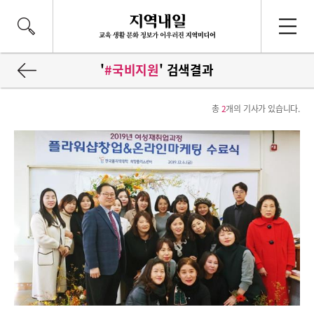
'
#국비지원
' 검색결과
총
2
개의 기사가 있습니다.