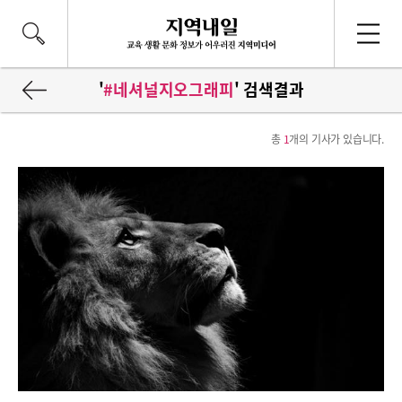
'
#네셔널지오그래피
' 검색결과
총
1
개의 기사가 있습니다.