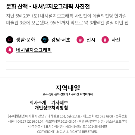
문화 산책 - 내셔널지오그래픽 사진전
지난 6월 29일(토) 내셔널지오그래픽 사진전이 예술의전당 한가람
미술관 3층에 오픈됐다. 9월말까지 앞으로 약 3개월간 열릴 이번 전
시는 자연의 아름다움과 아픔을 함께 담고 있어서 인류가 어떻게 아
름다운 자연과 함께 공존해 나가야할지에 대한 메시지를 전한다. 더
생활·문화
강남·서초
#
전시
#
사진
운 여름철 자녀들과 함께 시원한 미술관 나들이로 지구 사랑을 실천
#
네셔널지오그래피
해볼 수 있을 것이다.사람과 자연, 환경, 그리고 지구에 대한 이야기
대자연의 서사시를 의미하는 ‘네이처스 오디세이(Nature’s
Odyssey)’를 주제로 한 이번 전시는 내셔널지오그래픽의 네 번째
국내 전시로 사람과 자연, 환경, 그리고 지구에 대한 이야기를 담고
있다. 이번 전시는 현대 천문학을 대표하는 과학자인 칼 세이건의
저서 <창백한 푸른 점>에서 영감을 받아 인류가 살 수 있는 유일한
행성인 지구를 우리 스스로가 지켜야 한다는 지구 보존의 메시지를
갖고 기획되었다고 한다. 전시회 포스터 사진이기도 한 로비 숀의
회사소개
기사제보
‘오스트리아의 얼음 동굴’이라는 작품은 사진을 보는 것만으로도 더
개인정보처리방침
위를 잊고 시원해지는 느낌이다. 이외에도 깊은 상념에 잠긴 듯한
(주)내일엘엠씨 서울시 강남구 테헤란로 151, 5층 514호 · 대표전화 02-575-6908 · 등록번호
표정의 ‘생각하는 사자’, 경이로운 풍광을 담아낸 ‘얼어붙은 바이칼
서울 아04127 (2016.08.04) 최초발행일 2016.08.04 · 발행·편집인:석진성 · 청소년 보호책임
호를 건너는 말과 기수’와 ‘대장정을 준비하는 철새’ 등 다수의 작품
자:석진성 · 대표자 : 석진성 · 사업자등록번호 : 101-86-68457
COPYRIGHT LMC. ALL RIGHTS RESERVED.
들이 감동을 자아낸다.5개의 존(Zone)으로 구성된 생동감 넘치는