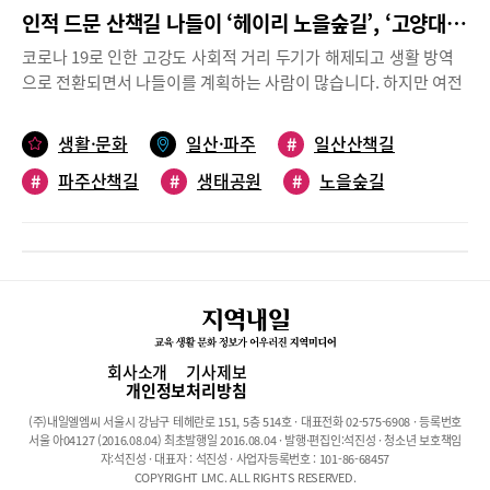
인적 드문 산책길 나들이 ‘헤이리 노을숲길’, ‘고양대덕생태공원’
코로나 19로 인한 고강도 사회적 거리 두기가 해제되고 생활 방역
으로 전환되면서 나들이를 계획하는 사람이 많습니다. 하지만 여전
히 사람 많은 번잡한 곳으로의 나들이는 조심스러운데요, 가는 봄의
아쉬움을 달래줄 인적 드문 산책길을 소개합니다.무장애 산책길 ‘헤
생활·문화
일산·파주
#
일산산책길
이리 노을숲길’파주시는 지난해 8월 헤이리 노을숲길을 개장했다.
#
파주산책길
#
생태공원
#
노을숲길
헤이리 예술마을 노을공원 내에 숲길을 조성해 만든 길로, 노선 길
이가 약 1km에 달한다. 헤이리 노을숲길은 무장애 산책길로 개장
#
산책
#
힐링
#
자연
#
봄
당시 주목을 받았다. 노약자, 어린이, 임산부, 휠체어 이용자 등 보
행 약자도 산을 편하게 오를 수 있도록 정상부까지 목재 데크를 연
결한 장애물이 없는 숲길이다. 산책로의 폭 2m 이상에 최대 경사도
8% 미만으로 조성해 누구나 숲길을 누릴 수 있도록 했다. 정상까지
이어진 데크 로드를 따라 오르면 오두산 통일전망대, 헤이리 예술마
을, 통일동산, 체인지업 캠퍼스 등이 한눈에 들어온다. 느린 걸음으
회사소개
기사제보
로 20분 정도 오르면 사방으로 트인 경관이 나타난다. 힘들게 산에
개인정보처리방침
올라야만 경험할 수 있는 풍경을 손쉽게 접할 수 있고, 오르는 길 내
(주)내일엘엠씨 서울시 강남구 테헤란로 151, 5층 514호 · 대표전화 02-575-6908 · 등록번호
내 울창한 나무와 새소리가 함께한다. 숲길 곳곳 나무 조형물을 조
서울 아04127 (2016.08.04) 최초발행일 2016.08.04 · 발행·편집인:석진성 · 청소년 보호책임
성해 놓아 보는 재미 또한 쏠쏠하다. 정상에는 ‘그대가 누구인지 몰
자:석진성 · 대표자 : 석진성 · 사업자등록번호 : 101-86-68457
COPYRIGHT LMC. ALL RIGHTS RESERVED.
라도 그대를 사랑한다’라는 임옥상 작가의 미술물이 설치돼 있다.