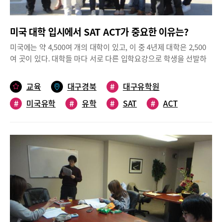
있는 상황 속에서 대학들의 조기전형이 끝나고 UC계열 학교와 일
부 대학들도 12월 초에 정시를 마감하고 있지만 많은 대학들의 정
미국 대학 입시에서 SAT ACT가 중요한 이유는?
시 마감은 12월 말 이후이다.현재 12학년들은 얼리 지원과 관련된
화살은 이미 떠났고 이제는 레귤러(정시모집)에 모든 역량을 기울
미국에는 약 4,500여 개의 대학이 있고, 이 중 4년제 대학은 2,500
여야 하는 시기이다. 정시에서 훌륭한 대학들을 선택할 수 있는 기
여 곳이 있다. 대학들 마다 서로 다른 입학요강으로 학생을 선발하
회가 아직 많이 있으므로 얼리의 아쉬움을 하루 빨리 정리하고 빈틈
고 있기 때문에 지원자는 스스로의 실력과 조건, 앞으로의 목표를
없는 전략을 짜서 정시 지원 준비에 최선을 다하도록 하는 것이 가
정확히 파악해 본인에게 맞는 대학들을 전략적으로 선정해야 한다.
교육
대구경북
#
대구유학원
장 중요하다.이번 대학입시에서는 코로나19의 영향으로 고교생활
요즈음은 미국 대학 입시결과 발표시즌이며, 12학년생들은 가장 바
의 기본적인 수업도 하이브리드 또는 온라인으로 수강하고 있는 지
#
미국유학
#
유학
#
SAT
#
ACT
쁜 시간들을 보내고 있다. 합격한 학생들은 해당 학교로부터 두꺼운
원자들은 대다수의 대학이 SAT 점수가 없어도 지원이 가능하다. 고
봉투가 하나씩 도착한다. 여러 대학으로부터 입학승인을 받은 경우
교성적의 비중이 더 확대하고 코로나 이전의 각종 과외활동, 봉사활
라도 최종적으로 한곳의 대학만을 선택해서 진학해야 한다.예상보
동, 인턴십 등 다양한 체험활동과 에세이와 추천서의 비중이 커질
다 적은 학생이 등록한 대학에서는 모자라는 신입생 정원을 채우기
것이라는 예상이다.특히 코로나19 팬데믹으로 모든 학교의 과외활
위해 대기자 명단에 있던 지원자를 추가 선발하며, 반대로 예상보다
동이 없어진 상황에서 입시를 준비하는 학생들은 많은 어려움을 격
높은 지원이 실제 등록으로 이어진다면 대기자 명단의 지원자는 한
고 있다. 지금 상황에서는 코로나가 발생하기 이전에 해왔던 과외활
명도 뽑지 않을 수 있다. 만일 대기자명단에 오른 지원자는 마지막
동들에 대해서 상세하게 잘 정리해서 지원서 과외 활동 란에 세세하
까지 자신을 어필해야 한다. 대기자 순서를 정해놓는 대학, 추가 자
게 작성해야 한다.특히 주요 명문대학에 지원하는 학생들은 학업성
료를 요청하는 대학과 절대로 보내지 말라는 대학, 방문을 거절한다
적이 우수하여 성적에서는 변별력이 없기 때문에 입학생들의 학업
는 대학 등 정책 또한 다양하므로 세심한 주의를 기울여야 한다.합
에 대한 열정과 인성, 리더십, 잠재적 능력을 파악하는 비교과영역
격한 대학들 중에서 자신의 성적과 적성 등을 고려해 5월 1일까지