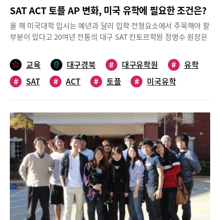
SAT ACT 토플 AP 변화, 미국 유학에 필요한 조건은?
올 해 미국대학 입시는 예년과 달리 입학 전형요소에서 주목해야 할
부분이 있다고 20여년 전통의 대구 SAT 칸토르학원 정명수 원장은
분석하고 있다. SAT 또는 ACT와 같은 대입 표준화 시험을 제대로
실시하지 않아서 대학들이 SAT 또는 ACT와 같은 대입 표준화 시험
교육
대구경북
#
대구유학원
#
유학
점수 제출을 '필수'에서, 지원자가 선택 할 수 있는 ‘Test
#
SAT
#
ACT
#
토플
#
미국유학
Optional’로 변경한 것이 가장 큰 변화이기 때문이다.하지만 무조
건 SAT, ACT 점수를 내지 않는 것이 아니라 고득점을 받은 학생은
점수를 제출하는 것이 다른 학생들과 차별화 할 수 있어 유리하다.
자신의 점수가 지원하고자 하는 대학의 합격생 평균이하 점수라면
점수를 제출하지 않고 점수 이외의 학교 성적과 과외활동, 봉사활
동, 에세이, 교사 추천서 등의 다른 입학사정 요소에서 다른 지원자
와 달리 두드러지는 차별화된 모습을 보여주어야 한다.SAT, SAT
Subject, ACT, AP, IB, TOEFL, IELTS와 같은 standardized tests
를 치를 수 없는 지원자는 입시에서 불이익이 없도록 다양한 전형방
법을 도입하고 있으므로 지원자는 자기에게 해당하는 자격조건이
있는지 각 대학의 입학사정 자격을 꼼꼼히 확인을 하고 원서를 내야
한다고 조언한다.해 마다 일어나는 대학원서 제출마감일의 접속장
애를 일으키는 뜨거운 입시경쟁의 열기가 올 해도 여전히 나타나고