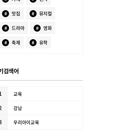
#
맛집
#
뮤지컬
#
드라마
#
영화
#
축제
#
유학
기검색어
1
교육
2
강남
3
우리아이교육