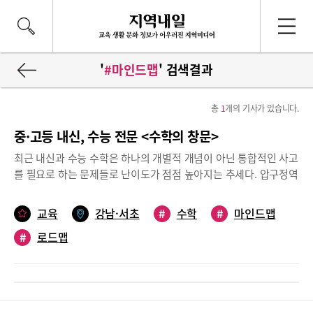
'
#마인드맵
' 검색결과
총
1
개의 기사가 있습니다.
중·고등 내신, 수능 전문 <수학의 창문>
최근 내신과 수능 수학은 하나의 개별적 개념이 아닌 통합적인 사고
를 필요로 하는 문제들로 난이도가 점점 높아지는 추세다. 압구정역
근방에 위치한 ‘수학의 창문’ 차부진 원장을 만나 수능과 내신에서
고득점으로 수학 실력을 완성시키는 효과적인 학습법에 대해 들어
교육
강남·서초
#
수학
#
마인드맵
봤다.창의적 사고력 완성- 마인드맵 개념정리하나의 구체화된 주제
#
로드맵
를 중심으로 관련된 이론들이 방사형 나뭇가지처럼 연결되어지는
마인드맵은 일반적인 수학의 필기 학습법과는 차원이 다른 학습효
과를 이끌어 낸다. 핵심 개념을 중요한 순서에 따라 연결하기 때문
에 전체는 물론 큰 개념에서 작은 개념으로 파생되는 섬세한 부분까
지 한 눈에 파악할 수 있다.차 원장은 ‘마인드맵을 산과 나무를 동시