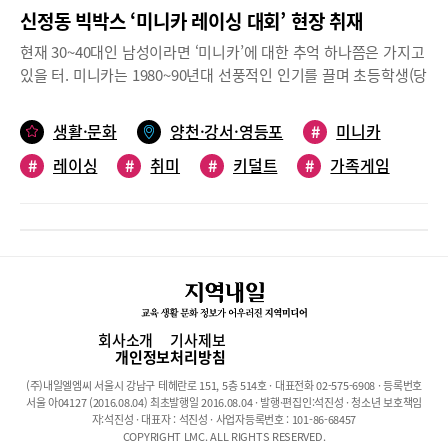
신정동 빅박스 ‘미니카 레이싱 대회’ 현장 취재
현재 30~40대인 남성이라면 ‘미니카’에 대한 추억 하나쯤은 가지고
있을 터. 미니카는 1980~90년대 선풍적인 인기를 끌며 초등학생(당
시 국민학생)들을 열광시킨 장난감 자동차이다. 신정동 미니카 경기
장 ‘빅박스’에서 열린 ‘타미야 미니사구 레이싱 대회’ 현장을 찾아
생활·문화
양천·강서·영등포
#
미니카
어릴 적 추억에 푹 빠진 키덜트(kidult)와 아빠의 취미를 공유하는
#
레이싱
#
취미
#
키덜트
#
가족게임
자녀들을 만나보았다.박진감 넘치는 승부! 미니카 레이싱 대회지난
12월 7일 토요일 오전 11시, 신정동에 있는 미니카 경기장 ‘빅박
#
놀이
#
가족놀이
스’에서 ‘타미야 미니사구 레이싱 대회’가 열렸다. 이번 경기는 2019
년 마지막 메인 대회로 오전과 오후, 두 번으로 나누어 진행됐다. 대
형 트랙이 설치된 경기장에는 전용 박스를 든 선수들이 하나둘 모이
기 시작했는데, 아빠와 함께 경기에 참석한 초등학생부터 2019년
미니카 월드 챌린지 한국 국가대표 선수까지 다양한 조합이 눈길을
끌었다.예선전은 총 5라운드. 2019년 미니카 월드챌린지 한국 국가
회사소개
기사제보
대표 선수로 활약한 서운학씨가 일찌감치 포인트를 따서 결승 진출
개인정보처리방침
을 확보했다. 이후 결승전 두 자리를 놓고 경쟁한 준준결승전부터는
(주)내일엘엠씨 서울시 강남구 테헤란로 151, 5층 514호 · 대표전화 02-575-6908 · 등록번호
토너먼트 방식을 진행, 더욱 더 흥미진진한 경기를 펼쳤다. 눈이 따
서울 아04127 (2016.08.04) 최초발행일 2016.08.04 · 발행·편집인:석진성 · 청소년 보호책임
라가기 힘든 속도감, 웨이브코스를 매끄럽게 돌고, 점프 구간을 무
자:석진성 · 대표자 : 석진성 · 사업자등록번호 : 101-86-68457
COPYRIGHT LMC. ALL RIGHTS RESERVED.
사히 넘길 때마다 터지는 함성과 박수, 빠른 속도를 이기지 못해 트