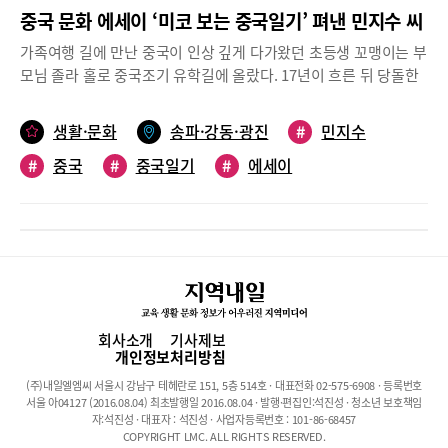
중국 문화 에세이 ‘미코 보는 중국일기’ 펴낸 민지수 씨
가족여행 길에 만난 중국이 인상 깊게 다가왔던 초등생 꼬맹이는 부
모님 졸라 홀로 중국조기 유학길에 올랐다. 17년이 흐른 뒤 당돌한
10대는 중국어통번역가, 한중행사MC, 미스코리아, 중국어 강사, 국
가공인 외국어 번역 행정사, 그리고 작가로 영역을 확장해 나가고
생활·문화
송파·강동·광진
#
민지수
있다. 중국과 한국을 잇는 ‘링커’로 자기 길을 만들어 나가는 민지수
#
중국
#
중국일기
#
에세이
씨가 주인공이다.“한우물만 파는 스타일은 아닙니다. 해보고 싶은
것, 관심 가는 건 겁먹지 않고 도전하지요.” 10대에서 20대 사이 민
지수 씨(28세)는 중국을 베이스 삼아 다방면의 경험치를 쌓았다.인
구 14억으로 세계 1위, 국토 면적 세계 4위 중국은 좋든 싫든 한국인
에게는 이웃이면서 경제 파트너다. 눈 밝은 사람들은 중국에서 기회
를 잡아 성공 신화를 만들어 내기도 한다.지수 씨는 일찌감치 중국
의 매력에 눈떴다. “초등시절 가족여행길에 중국을 처음 방문했는
데 ‘그냥’ 좋았어요. 중국을 더 알고 싶어 자청해서 한자 공부하고
회사소개
기사제보
중국어 hsk5급을 땄지요. 방학 때는 틈틈이 중국캠프에도 참가했습
개인정보처리방침
니다. 중국어 공부에 재미가 붙자 아예 유학을 보내달라고 부모님을
(주)내일엘엠씨 서울시 강남구 테헤란로 151, 5층 514호 · 대표전화 02-575-6908 · 등록번호
졸랐어요.”중국에 반해 15살 자청해서 떠난 중국유학어렵게 승낙
서울 아04127 (2016.08.04) 최초발행일 2016.08.04 · 발행·편집인:석진성 · 청소년 보호책임
받아 떠난 15살에 떠난 유학길, 중고등부 6년을 중국에서 보냈다.
자:석진성 · 대표자 : 석진성 · 사업자등록번호 : 101-86-68457
COPYRIGHT LMC. ALL RIGHTS RESERVED.
“이 시절, 많이 성장했어요. 현지 생활 적응하느라 마음 고생 많았지