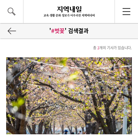
'
#벗꽃
' 검색결과
총
2
개의 기사가 있습니다.