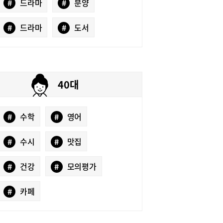
#
드라마
#
분양
#
드라마
#
도서
40대
#
수학
#
영어
#
수시
#
맛집
#
건강
#
모의평가
#
카페