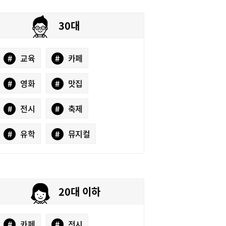
30대
#
교육
#
카페
#
영화
#
맛집
#
전시
#
축제
#
유학
#
뮤지컬
20대 이하
#
카페
#
전시