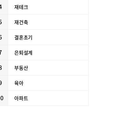
4
재테크
5
재건축
6
결혼초기
7
은퇴설계
8
부동산
9
육아
10
아파트