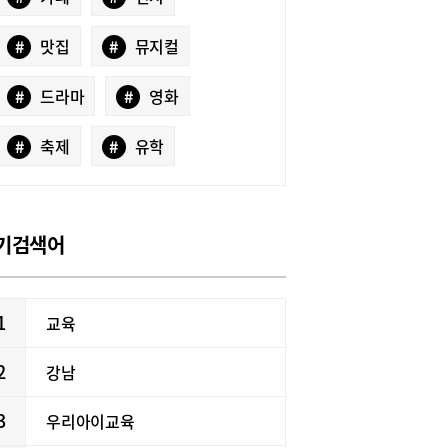
#
맛집
#
뮤지컬
#
드라마
#
영화
#
축제
#
유학
기검색어
1
교육
2
강남
3
우리아이교육