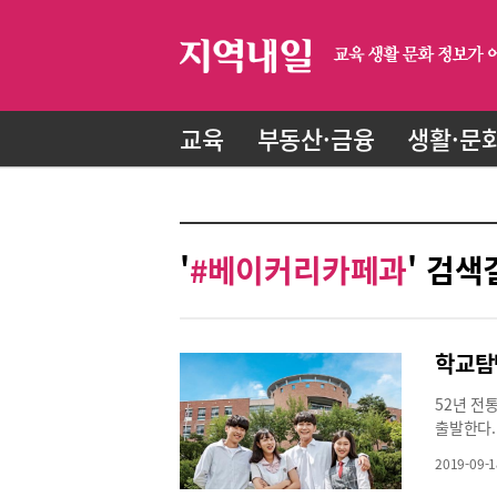
교육
부동산·금융
생활·문
'
#베이커리카페과
' 검색
학교탐
52년 
출발한다.
커리카페과
2019-09-1
구조 분석