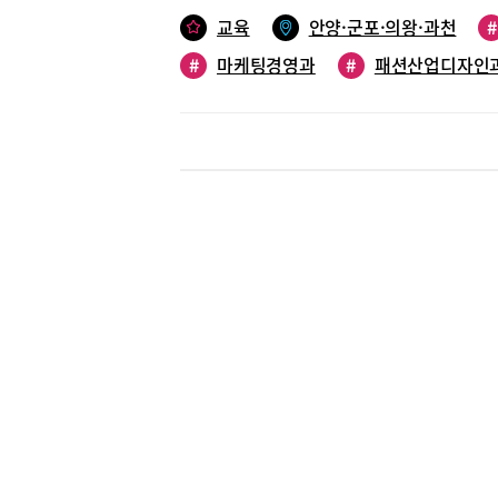
있는 학과
패션산업디
교육
안양·군포·의왕·과천
#
인에게 배
#
마케팅경영과
#
패션산업디자인
을 선발한
성(취업희
하는 1기
협약을 맺
간 이상의
커리카페과
된다. 뿐
비되어 있
로 가능하
장들이 직
분야 도제
과는 희망
하게 되었
로 도내 
사무 분야
들은 현장
기업을 오
올해 공기
증과 경진