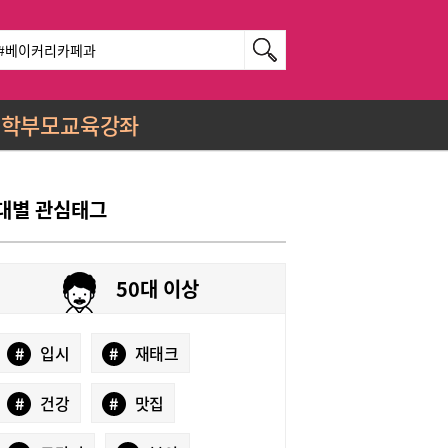
학부모교육강좌
대별 관심태그
50대 이상
#
입시
#
재태크
#
건강
#
맛집