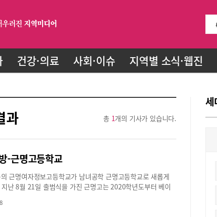
화
건강·의료
사회·이슈
지역별 소식·웹진
세
결과
총
1
개의 기사가 있습니다.
방-근명고등학교
전통의 근명여자정보고등학교가 남녀공학 근명고등학교로 새롭게
 지난 8월 21일 출범식을 가진 근명고는 2020학년도부터 베이
를 신설하고 신입생 모집에 나선다. 근명고는 오랜 시간 산업
8
을 통해 학생들의 선호도가 높으면서 양질의 일자리를 얻을 수