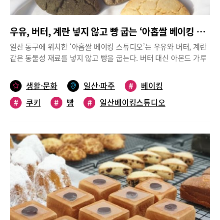
을 구비해 놓아 재료 구매도 가능하다. 인터넷으로만 보고 사면 실
의 질감이나 굵기 등을 정확히 파악하기 어려운데 직접 보고 살 수
우유, 버터, 계란 넣지 않고 빵 굽는 ‘아홉쌀 베이킹 스튜디오’
있어 재료 구매를 위해 방문하는 손님도 많다고 한다. 뜨개와 수다
밴드에 가입하면 저렴한 가격에 판매하는 이벤트 상품에 대한 공지
일산 동구에 위치한 ‘아홉쌀 베이킹 스튜디오’는 우유와 버터, 계란
를 받을 수 있다.위치 일산서구 성저로46번길 31 1층영업시간 오전
같은 동물성 재료를 넣지 않고 빵을 굽는다. 버터 대신 아몬드 가루
10시~오후 7시뜨개와 수다 네이버 밴드
나 현미유를 사용하고, 단맛을 내야 할 때는 비정제 원당을 소량만
https://band.us/@knittingstory 문의 031-812-1131/ 010-
넣는다. 밀가루는 쓰지 않고 모든 빵은 쌀로 만든다.알레르기나 아
생활·문화
일산·파주
#
베이킹
5800-1131베이킹 재료 전문점 ‘펀펀홈베이킹’베이킹에 필요한 모
토피가 있거나 다이어트 중이거나, 담백한 맛을 좋아하는 사람들이
든 재료와 도구 판매베이킹 재료는 무궁무진하게 다양하다. 베이킹
#
쿠키
#
빵
#
일산베이킹스튜디오
이곳을 즐겨 찾는 이유다. ‘아홉쌀 베이킹 스튜디오’의 김은준 대표
의 기본이 되는 밀가루나 쌀가루만 해도 그 종류가 여럿이고, 맛을
는 남편 덕분에 빵을 만들기 시작했고, 결국 비건 쌀 베이킹에까지
내는 각종 가루와 도구까지 필요한 재료가 은근 많다. 베이킹을 하
관심을 두게 됐다. “연애 시절부터 남편은 밀가루로 만든 간식을 좋
려고 재료를 준비해보지만 한두 가지씩 꼭 부족한 것이 있을 때, 마
아했어요. 하지만 먹고 나면 두통과 소화불량에 시달리곤 했죠. 당
트로 달려가 보지만 전문적인 재료는 팔지 않을 때가 많다. 이럴 때
시엔 쌀 간식을 찾기가 어려웠어요. 간혹 있다고 해도 입맛에 맞지
찾아가면 좋은 집이 바로 펀펀홈베이킹이다. 펀펀홈베이킹은 베이
않거나 가격이 터무니없이 비쌌고요.” 남편이 마음 편히 먹을 수 있
킹에 필요한 재료와 도구를 판매하는 도소매 전문점으로 베이킹 외
는 간식을 직접 만들잔 생각에 블로그 레시피를 뒤져가며 비건 쌀
에 떡과 앙금플라워케이크를 만드는데 필요한 재료도 판매한다. 온
베이킹을 시작했다.하지만 전문 지식이 부족해 풍미와 식감을 살리
라인과 오프라인 매장을 함께 운영하는데 홈페이지에는 각종 베이
는 데 어려움을 겪었다. 결국 제과 제빵을 본격적으로 공부하며 관
킹 레시피를 올려놓았다. 빵과 케이크, 쿠키, 피자, 파이, 머핀 등 다
련 분야 자격증을 취득하게 됐다. 천연 재료로 색과 맛을 내는 비건
양한 레시피를 사진과 함께 상세히 설명해 놓았다. 초보라도 레시피
쌀 빵은 2~3일 전 전화로 예약 주문하거나 스마트 스토어를 통해 구