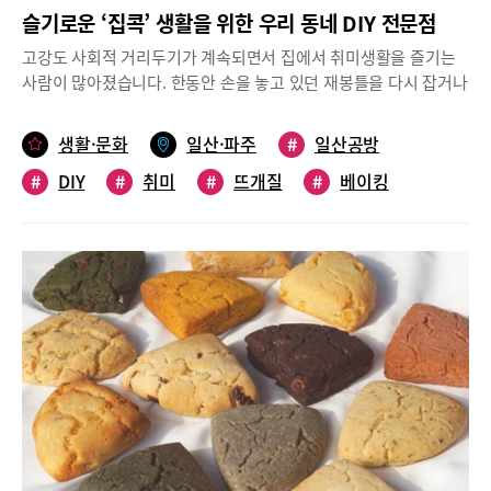
슬기로운 ‘집콕’ 생활을 위한 우리 동네 DIY 전문점
고강도 사회적 거리두기가 계속되면서 집에서 취미생활을 즐기는
사람이 많아졌습니다. 한동안 손을 놓고 있던 재봉틀을 다시 잡거나
뜨개질을 하면서 SNS에 솜씨 자랑 사진을 올리기도 하죠. 집에서
시간을 보내기에 DIY 취미생활만한 것도 없습니다. 부지런히 손을
생활·문화
일산·파주
#
일산공방
움직이다 보면 세상에 하나뿐인 작품이 탄생하고, ‘집콕’이 지루할
#
DIY
#
취미
#
뜨개질
#
베이킹
틈 없이 어느새 하루가 갑니다. 취미생활을 돋우는 우리 동네 DIY
재료 전문점을 소개합니다.뜨개용품 전문점 ‘뜨개와 수다’상품 구입
#
퀼트
#
비누
#
화장품
시 상세한 설명은 기본대화동에 있는 ‘뜨개와 수다’는 뜨개질 수업
과 재료를 판매하는 뜨개 전문 카페다. 뜨개질을 처음 해보는 사람
을 위해 기본 장비를 대여해준다. 매장에서 실만 사서 일단 뜨개질
을 배워보고, 필요하다면 이후 바늘을 구매해도 된다. 또한 다양한
패키지 작품을 판매하고 있어 취향대로 원하는 작품을 만들어 볼 수
있다. 패키지 작품을 구매하면 카페에서 상세한 설명을 해준다. 취
미생활을 하다 보면 의외로 비용이 많이 들어 부담을 느끼곤 하는
데, 뜨개와 수다는 무엇보다 ‘가성비’를 중시한다. 밴드 회원을 대상
으로 뜨개 용품을 저렴하게 판매하는 이벤트를 지속하며, 누구나 따
라 해볼 수 있도록 유튜브에 상세한 수업 동영상을 올려놓았다. 카
페에서는 주로 수업을 진행하고 지하에 실과 바늘, 관련 부자재 등