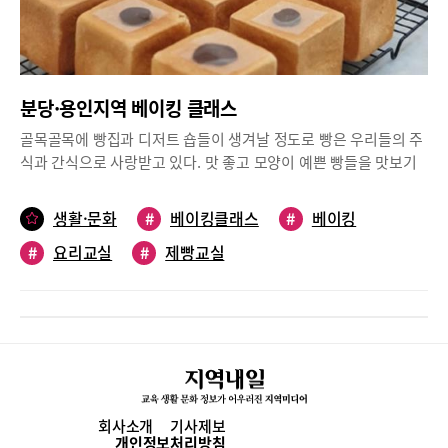
에 따라 차근차근 하다보면 베이킹을 완성할 수 있다. 제품 가격은
입할 수 있으며 13가지 맛의 스콘이 인기라고 한다. 붉은 쌀로 만든
온라인과 오프라인이 동일한데, 온라인 판매 기준으로 가격이 책정
홍국 코코넛 머핀, 찹쌀떡이 촘촘히 박힌 쑥 머핀도 인기. 오일이 들
돼 있어 마트에서 구매하는 것보다 다소 저렴하다. 매장을 방문하면
어가지 않은 두부 브라우니를 찾는 사람들도 많다.베이킹 정규 클래
필요한 재료를 바로 구매할 수 있고, 눈으로 직접 보고 살 수 있으
스에서는 머핀, 스콘, 두부 파운드, 두부 브라우니, 콩 쿠키를 만든
며, 택배비 없이 저렴하게 구매할 수 있다는 장점이 있다.홈페이지
분당·용인지역 베이킹 클래스
다. 원하는 메뉴만 골라 배우는 원데이 클래스도 열린다. 일대일 수
http://funfunhomebaking.co.kr위치 일산동구 대산로 11번길
업을 기본으로 하며 수업은 3시간 정도 소요된다.위치 고양시 일산
골목골목에 빵집과 디저트 숍들이 생겨날 정도로 빵은 우리들의 주
76-9영업시간 월~금요일 오전 10시부터 오후 7시(토요일 오후 3시)
동구 중앙로 1130 올리브상가 C동 211호 문의 010-4679-9491
식과 간식으로 사랑받고 있다. 맛 좋고 모양이 예쁜 빵들을 맛보기
문의 031-902-4592천연화장품 및 비누 재료 ‘일산 천연화장품 & 비
스마트 스토어 https://smartstore.naver.com/9ssal인스타그램
위한 ‘빵 성지순례’가 있을 정도로 빵의 인기는 식을 줄 모른다. 더
누만들기’화학성분 대신 천연재료로 생필품 만들어요주엽동에 위
https://www.instagram.com/9ssal_bs블로그
욱이 빵을 좋아하는 사람들 중에는 단순히 맛좋은 빵을 구입하는데
치한 일산천연화장품 & 비누만들기는 피부에 도움이 되는 생활제
생활·문화
#
베이킹클래스
#
베이킹
https://www.blog.naver.com/9ssal_bs
머물지 않고 내가 좋아하고 사랑하는 이들을 위한 빵을 직접 만들기
품을 만드는 공방이다. 초보자를 위한 수업부터 전문가 과정까지 다
#
요리교실
#
제빵교실
에 도전하는 사람들도 늘고 있다. 분당과 용인지역에서 맛있는 빵을
양한 수업이 진행된다. 다가오는 여름을 위한 필수품인 모기기피스
굽는 방법을 알려주는 베이킹클래스들을 모아보았다.분당 정자동
프레이, 버물리, 선크림, 피부진정젤 등을 단품으로도, 패키지로도
베이킹 슈튜디오 ‘슈가슈(SUGARCHOU)’이곳은 2006년부터 16년
배울 수 있다. 이밖에도 천연비누와 화장품, 캔들과 디퓨저, 샴푸나
동안 정자동 베이킹 클래스로 인정받고 있는 류정미 대표의 스튜디
치약 등 천연재료를 이용해 다양한 생활제품을 만드는 수업이 가능
오다. 식품영양학과를 졸업하고 르꼬르동블루, 나카무라아카데미,
하다. 자격증반, 창업반, 강사양성반도 운영하며, 일대일 수업으로
미국 윌튼스쿨 등 빵과 디저트로 유명한 학교에서 주요 과정을 수료
사전 예약은 필수다. 천연화장품 및 비누, 아로마오일 등 제품을 만
한 류 대표의 매장에는 쫀득한 식감과 담백한 맛으로 자꾸 손이 가
드는데 필요한 모든 재료를 판매하며, 매장에서 직접 구입할 경우
는 마카롱과 부드럽지만 고소한 식감과 어우러지는 크림 때문에 자
제품 만드는 과정에 관해 상세한 설명을 해준다. 불가리아산 유기농
회사소개
기사제보
꾸 손이 가는 다쿠아즈를 판매하고 있으며 각종 행사에 필요한 디자
개인정보처리방침
아로마와 베이스오일, 질 좋은 첨가물로 고품질의 천연화장품과 천