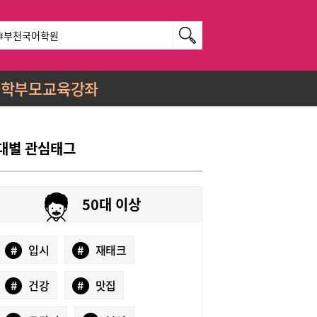
학부모교육강좌
대별 관심태그
50대 이상
#
입시
#
재태크
#
건강
#
맛집