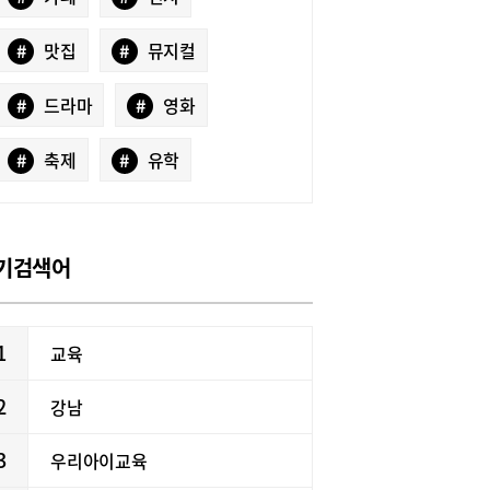
#
맛집
#
뮤지컬
#
드라마
#
영화
#
축제
#
유학
기검색어
1
교육
2
강남
3
우리아이교육