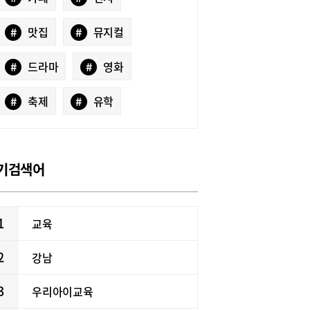
#
맛집
#
뮤지컬
#
드라마
#
영화
#
축제
#
유학
기검색어
1
교육
2
강남
3
우리아이교육