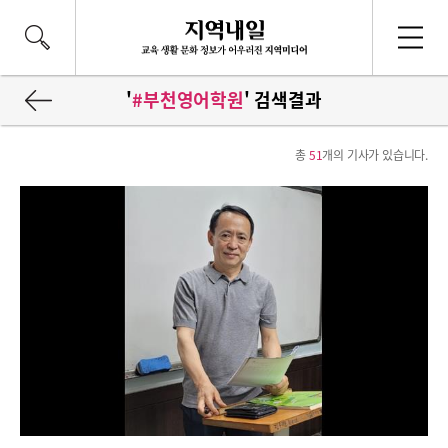
'
#부천영어학원
' 검색결과
총
51
개의 기사가 있습니다.