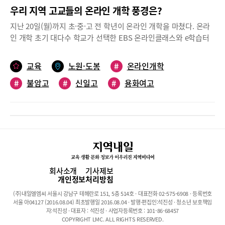
우리 지역 고교들의 온라인 개학 풍경은?
지난 20일(월)까지 초·중·고 전 학년이 온라인 개학을 마쳤다. 온라
인 개학 초기 대다수 학교가 선택한 EBS 온라인클래스와 e학습터
는 서버가 다운되는 등 문제가 속출했지만, 온라인 개학 3주 차에
들어선 지금은 처음보다 안정화되었다는 평가를 받고 있다.지난 7
교육
노원·도봉
#
온라인개학
일(화) 교육부가 ‘원격수업 출결·평가·기록 가이드라인’을 발표했고,
#
불암고
#
신일고
#
용화여고
여전히 풀어야 할 문제가 많지만 우리 지역 고교들은 수업 손실을
최소화하기 위해 다양한 노력을 기울이고 있다. 불암고, 신일고, 용
#
온라인수업
#
원격수업
화여고의 온라인 수업 현장을 담아봤다. (학교 게재는 가나다순)자
료제공 및 도움말 불암고 양점순 교사, 신일고 모상경 교무부장, 용
화여고 강용학 연구부장불암고구글 클래스룸에서 온라인 수업 활
발히 운영!고3, 웹기반 진학상담 프로그램 활용 권장!불암고(교장
한홍열)는 지난 4월 9일(목) 고3의 온라인 개학에 맞춰 원활한 수업
을 위해 원격 수업 플랫폼 ‘구글 클래스룸’을 운영하고 있다. 구글
회사소개
기사제보
클래스룸에 각 교과(과목)별 수업방을 개설하고 ‘녹화 강의’, ‘학습
개인정보처리방침
콘텐츠’ 시청 등 콘텐츠 활용 방식과 Zoom 플랫폼을 이용한 쌍방
(주)내일엘엠씨 서울시 강남구 테헤란로 151, 5층 514호 · 대표전화 02-575-6908 · 등록번호
향 수업 등 교과별 특성에 따라 운영하고 있다. 교과목별 성취기준
서울 아04127 (2016.08.04) 최초발행일 2016.08.04 · 발행·편집인:석진성 · 청소년 보호책임
에 따라 학생의 자기주도적 학습 내용을 확인하고 교사의 피드백이
자:석진성 · 대표자 : 석진성 · 사업자등록번호 : 101-86-68457
COPYRIGHT LMC. ALL RIGHTS RESERVED.
이루어지는 ‘과제 제시’ 활동도 진행하고 있다.원격 수업 플랫폼 ‘구