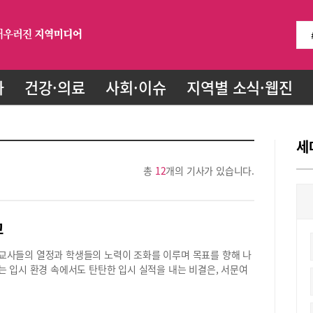
화
건강·의료
사회·이슈
지역별 소식·웹진
세
총
12
개의 기사가 있습니다.
교
교사들의 열정과 학생들의 노력이 조화를 이루며 목표를 향해 나
는 입시 환경 속에서도 탄탄한 입시 실적을 내는 비결은, 서문여
시스템은 변화에 민감하게 대응하고 선제적으로 적용하여 학생들의
다. 매년 고입을 앞둔 학생과 학부모의 큰 관심을 받는 서문여고