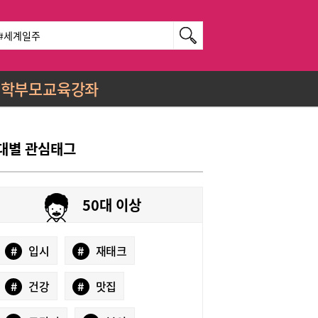
학부모교육강좌
대별 관심태그
50대 이상
#
입시
#
재태크
#
건강
#
맛집