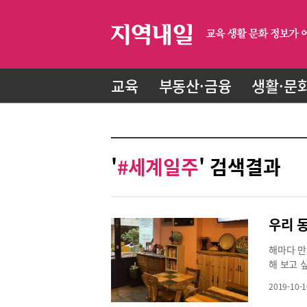
교육
부동산·금융
생활·문
'
#세계일주
' 검색결과
우리 
해마다 만
해 보고 
아지고 내
2019-10-1
테마로 한