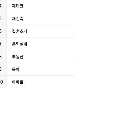
4
재테크
5
재건축
6
결혼초기
7
은퇴설계
8
부동산
9
육아
10
아파트