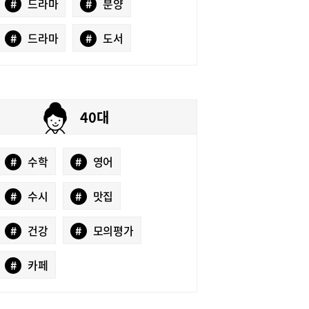
#
드라마
#
분양
#
드라마
#
도서
40대
#
수학
#
영어
#
수시
#
맛집
#
건강
#
모의평가
#
카페