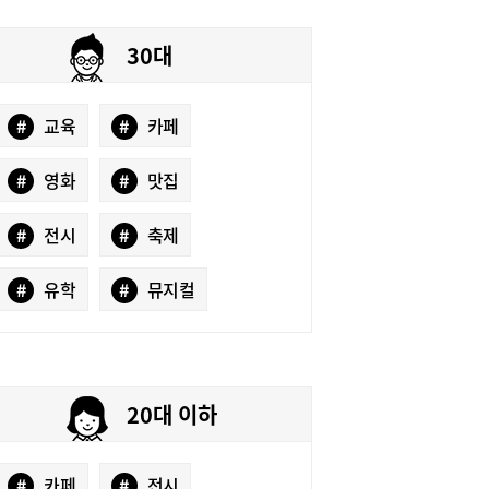
30대
#
교육
#
카페
#
영화
#
맛집
#
전시
#
축제
#
유학
#
뮤지컬
20대 이하
#
카페
#
전시