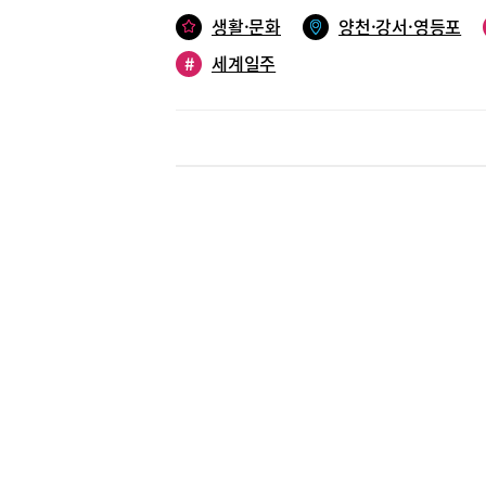
적을 꺼내
복한 작업
생활·문화
양천·강서·영등포
마시는 한
#
세계일주
페다. 카
다. 여유
거워진다.
보기만 해
러 나라 
나누고 싶
유럽을 비
들었다. 
정도다. 
인 동네 
대표의 얼
제차와 호
과일잼, 
수 여행카
로 짜드려
여행지에 
또 오시더
사진을 찍
현재 인기