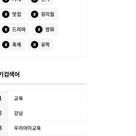
#
맛집
#
뮤지컬
#
드라마
#
영화
#
축제
#
유학
기검색어
1
교육
2
강남
3
우리아이교육