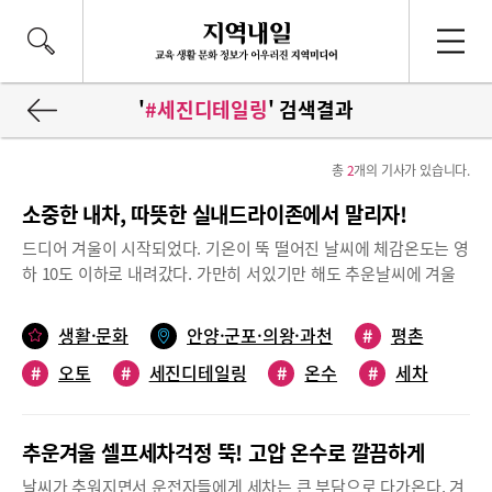
'
#세진디테일링
' 검색결과
총
2
개의 기사가 있습니다.
소중한 내차, 따뜻한 실내드라이존에서 말리자!
드디어 겨울이 시작되었다. 기온이 뚝 떨어진 날씨에 체감온도는 영
하 10도 이하로 내려갔다. 가만히 서있기만 해도 추운날씨에 겨울
철 세차는 운전자들에게 큰 부담으로 다가온다. 특히 겨울 날씨 특
성상 눈이 내리면 제설용 염화칼슘이 차 하부에 들러붙어 세차를 하
생활·문화
안양·군포·의왕·과천
#
평촌
지 않을 수 없게 된다. 날씨가 아무리 추워도 따뜻한 물로 고압 온수
#
오토
#
세진디테일링
#
온수
#
세차
셀프세차가 가능한 곳이 있다. 바로 평촌오토 세진디테일링 셀프세
차장 안양평촌점이다.24시간 셀프세차장, 고압 수돗물 온수 사용추
운날씨만큼 부담스러운 겨울세차는 그 어느 때보다 신중하게 해야
추운겨울 셀프세차걱정 뚝! 고압 온수로 깔끔하게
된다. 영하의 기온에 세차를 하게 되면 차에 물을 뿌리거나 닦아낼
때 물이 얼어 차체 표면이나 차 유리에 스크래치가 날 수 있고 자칫
날씨가 추워지면서 운전자들에게 세차는 큰 부담으로 다가온다. 겨