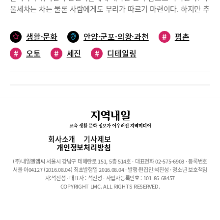
물이 얼어 차를 손상시킬 수 있다. 그러나 평촌오토 세진디테일링
울세차는 차는 물론 사람에게도 무리가 따르기 마련이다. 하지만 추
셀프세차장 안양평촌점에서는 이런 걱정을 하지 않아도 된다. 이곳
운 겨울에도 따뜻한 물로 고압 온수 셀프세차가 가능한 곳이 있다.
에서는 따뜻한 물로 고압 온수 세차를 할 수 있는데 세차에 사용하
바로 평촌오토 세진디테일링 셀프세차장 안양평촌점에 가면 주중,
생활·문화
안양·군포·의왕·과천
#
평촌
는 물 또한 지하수가 아닌 수돗물을 사용한다. 물속에는 칼슘이온,
주말 상관없이 24시간 이용 가능하다.수돗물 세차 왜 중요할까?추
마그네슘 이온이 들어가 있어 경수 또는 연수로 구분된다. 칼슘, 마
#
오토
#
세진
#
디테일링
운 영하의 날씨에 세차를 하게 되면 차에 물을 뿌리거나 닦아낼 때
그네슘, 황산, 철, 규산, 염소, 암모니아 등이 함유된 쎈물은 바로 경
물이 얼어 차체 표면이나 차 유리에 스크래치가 날 수 있고 자칫 차
#
세진디테일링
#
셀프
#
세차
수 즉 지하수로 이루어져 있다. 수돗물에 함유된 성분과 지하수에
가운 물이 얼어 차를 손상시킬 수 있다. 그러나 따뜻한 물로 고압 온
함유된 성분에 차이가 있기 때문에 수돗물은 세차를 하기 적합하지
수 세차를 하게 되면 그런 걱정을 덜 수 있다. 특히 이곳은 지하수가
만 지하수에 함유되어 있는 성분은 차량 도장면에 좋지 않은 영향을
아닌 수돗물을 사용해 세차를 한다. 물속에는 칼슘이온, 마그네슘
끼치고 그런 성분이 있는 물은 자연 건조될 때 침전물이 차에 워터
이온이 들어가 있어 경수 또는 연수로 구분된다. 칼슘, 마그네슘, 황
스폿(물 때)을 만들게 된다.평촌오토 세진디테일링 셀프세차장 안
산, 철, 규산, 염소, 암모니아 등이 함유된 쎈물은 바로 경수 즉 지하
양평촌점의 워싱존에는 전 베이 폼캐논 사용이 가능하고 샤워세차
수로 이루어져 있다. 수돗물에 함유된 성분과 지하수에 함유된 성분
회사소개
기사제보
와 하부세차도 할 수 있다. 워싱존 바닥은 하부 세차가 가능한 스프
에 차이가 있기 때문에 수돗물은 세차를 하기에 적합하지만 지하수
개인정보처리방침
링클러와 세차 진행시 발생되는 오수를 처리할 배수로가 마련되어
에 함유되어 있는 성분은 차량 도장면에 좋지 않은 영향을 끼치고
있다. 워싱존에서는 예비세척, 거품솔, 샤워세차, 하부세차, 맑은물
(주)내일엘엠씨 서울시 강남구 테헤란로 151, 5층 514호 · 대표전화 02-575-6908 · 등록번호
그런 성분이 있는 물은 자연 건조될 때 침전물이 차에 워터스폿(물
서울 아04127 (2016.08.04) 최초발행일 2016.08.04 · 발행·편집인:석진성 · 청소년 보호책임
이 있는데 다른 세차장과 다른 점은 프리미엄코스로 제공되는 폼건
때)을 만들게 된다.눈 오는 겨울철, 고압분사로 하부세차 말끔히 해
자:석진성 · 대표자 : 석진성 · 사업자등록번호 : 101-86-68457
을 고객의 차량 상태에 맞게 선택하여 이용할 수 있다는 장점이 있
COPYRIGHT LMC. ALL RIGHTS RESERVED.
결!평촌오토 세진디테일링 셀프세차장 안양평촌점은 총8개의 워싱
다. 한파에도 끄떡없는 24시 실내셀프 드라이존세차할 때 가장 힘
존을 갖추고 있고 각 구역마다 불투명 유리벽으로 완전 분리되어 있
든 것이 바로 물 세차가 끝난 이후이다. 세차 매니아들이 힘들어 하
어 요즘 같은 코로나에도 부담스럽지 않다. 워싱존은 전 구역 모두
는 이유는 바로 겨울에는 춥고 여름에는 덥기 때문이다. 고가의 차