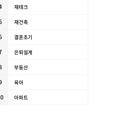
4
재테크
5
재건축
6
결혼초기
7
은퇴설계
8
부동산
9
육아
10
아파트