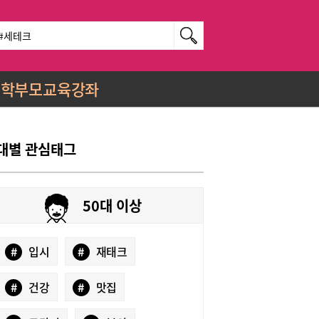
학부모교육강좌
대별 관심태그
50대 이상
#
입시
#
재태크
#
건강
#
맛집