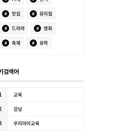
#
맛집
#
뮤지컬
#
드라마
#
영화
#
축제
#
유학
기검색어
1
교육
2
강남
3
우리아이교육