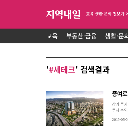
교육
부동산·금융
생활·문
'
#세테크
' 검색결과
상가 투자
투자 수익
한층 주목
2019-05-0
동산으로 