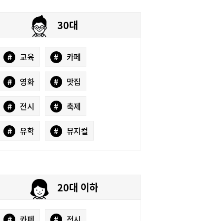
30대
#
교육
#
카페
#
영화
#
맛집
#
전시
#
축제
#
유학
#
뮤지컬
20대 이하
#
카페
#
전시