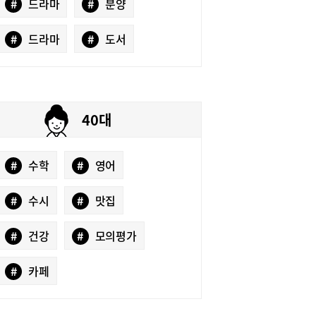
#
드라마
#
분양
#
드라마
#
도서
40대
#
수학
#
영어
#
수시
#
맛집
#
건강
#
모의평가
#
카페