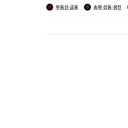
라포레’는
심지여서 
부동산·금융
송파·강동·광진
은 상가 
얼마나 많
가가 자리
최소 1만
가장 큰 
3~4만 
다 아파트
많아 선호
트나 현금
근 자산가
는 증여세
가로 계산
를 받아 
교통부 자
가 많은 
사의 사옥
성화에 한
다 인근 
들어설 예
로 예상된