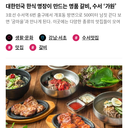
대한민국 한식 명장이 만드는 명품 갈비, 수서 ‘가원’
3호선 수서역 6번 출구에서 개포동 방면으로 500미터 남짓 걷다 보
면 ‘궁마을’과 만나게 된다. 이곳에는 다양한 종류의 맛집들이 모여
있어 항상 많은 사람들로 북적인다. 이곳의 중심부에 숯불갈비가 맛
있기로 소문난 ‘가원’이 우뚝 서 있다.16년 동안 사랑받아온 숯불갈
생활·문화
강남·서초
#
수서맛집
비 맛집대모산을 등지고 있는 ‘궁마을’은 강남구 내 다른 지역보다
#
맛집
#
갈비
녹지가 많고 경관이 아름답기로 유명하다. ‘가원’의 소병영 대표는
“궁마을이 개발되면서 하나둘씩 식당들이 생겨났고, 이곳에서 ‘가
원’을 운영한 지도 어느덧 16년이 되었다”고 소회를 전했다. 그는
단독주택을 구입하여 지금의 4층 건물을 지었으며 1층은 주차장,
2~3층은 식당, 4층은 직원들의 휴게공간으로 사용하고 있다고 설명
한다. 입구를 지나 2층으로 올라가면 안락하게 꾸며진 실내가 펼쳐
진다. 칸막이가 설치된 홀 좌석과 단독 룸, 3층 역시 홀과 단독 룸으
로 구성돼 있다. 단체 회식, 피로연, 상견례·돌잔치, 가족 모임, 비즈
니스 모임 등이 가능한 커다란 규모이다. 마블링이 좋은 4, 5, 6, 7번
꽃갈비 사용 소갈비를 주문하니 10여 가지 밑반찬이 푸짐하게 차
려진다. 열무 피클, 김치, 나물, 샐러드, 연근조림, 상추 겉절이, 잡
채, 가오리 초무침 등 보기만 해도 군침이 돈다. 식자재만큼은 최고
를 고집한다는 소 대표는 매일 아침 가락시장에 나가 그날 쓸 야채