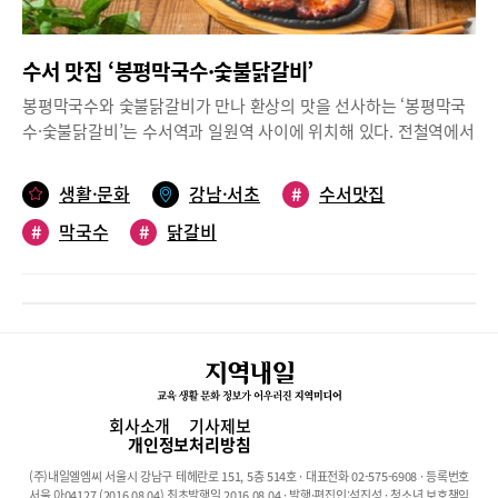
를 손수 구입한다고 한다. 고기는 직원이 참숯화로에서 직접 구워주
는데 “연기가 밑으로 빠지는 하향식 연통이기 때문에 고기를 구워
수서 맛집 ‘봉평막국수·숯불닭갈비’
도 연기가 올라오지 않는다”고 한 직원이 조곤조곤 설명해 준다. 그
러고 보니 일반 고깃집에서 흔히 볼 수 있는 연통이 그 어느 곳에도
봉평막국수와 숯불닭갈비가 만나 환상의 맛을 선사하는 ‘봉평막국
없다. 이곳의 시그니처 메뉴는 가장 마블링이 뛰어난 4, 5, 6, 7번 갈
수·숯불닭갈비’는 수서역과 일원역 사이에 위치해 있다. 전철역에서
비를 사용한 ‘수제 즉석양념 꽃생왕갈비(260g/49,000원)’와 ‘수제
다소 멀긴 하지만 오가는 버스가 많고 무엇보다도 주차공간이 여유
숙성양념 소왕갈비(280g/44,000원)’. 육류는 호주, 미국산이며 ‘수
로워 가족이나 친지, 지인들의 모임 장소로 제격이다.착한 가격과
생활·문화
강남·서초
#
수서맛집
제 즉석양념 꽃생왕갈비’는 ‘가원‘의 특제 소스를 살짝 입혀 고소한
맛있고 소박한 메뉴‘봉평막국수‧숯불닭갈비’는 3년 전 수서제이스
풍미를 느낄 수 있고, ‘수제 숙성양념 소왕갈비’는 3일간의 숙성을
#
막국수
#
닭갈비
프라자 상가 2층에 새로운 터전을 마련했다. 2층이어선지 채광이
통해 부드럽고 연한 맛을 선사한다. 국내산 ‘수제 양념 돼지생갈
좋고 분위기가 화사해 들어서는 순간 기분이 좋아진다. 30평, 50여
비’도 인기이렇듯 ‘가원’은 질 좋은 소갈비와 특화된 조리 비법, 전
석 규모인 이곳은 고급스러운 원목테이블과 의자 그리고 맞은편에
통 재래식 참숯까지 삼박자가 빚어낸 명품 갈비를 선보인다. 소 대
는 벽돌로 장식된 오픈식 주방이 설치돼 있다.테이블마다 장착된 불
표는 “세계 한국 전통음식 경연대회에서 우수한 성적을 거둔, 대한
판과 수저, 냅킨, 컵 등도 깔끔해 보인다. 창가 쪽에 앉으면 광평대
민국 한식 명장에 빛나는 김영철 메인 셰프가 만드는 명품 갈비를
군 묘가 눈앞에 펼쳐진다. 아래층에서는 볼 수 없는 광경이어서 ‘이
합리적인 가격으로 제공함은 물론 손님 한 분 한 분을 귀하게 여기
곳이 정말 강남인가!’ 싶을 정도로 새삼 놀라게 된다. 작은 주전자에
고 정성을 다해 모시겠다”고 다짐한다. 소갈비뿐 아니라 국내산 돼
물대신 나오는 면수(면 삶은 물)도 특이하다. 숭늉처럼 따끈하고 구
회사소개
기사제보
지생갈비와 생목살을 과일· 야채로 만든 소스에 3일간 재워 숙성시
수해 자꾸만 손이 간다.참숯 향기 그윽한 춘천닭갈비 이곳의 대표
개인정보처리방침
킨 ‘수제 양념 돼지생갈비(260g/29,000원)’도 인기 만점. 이러한 세
메뉴는 상호 그대로 메밀막국수(8,000원)와 닭갈비(1인분/13,000
(주)내일엘엠씨 서울시 강남구 테헤란로 151, 5층 514호 · 대표전화 02-575-6908 · 등록번호
트 메뉴에는 갓 지은 솥밥과 70% 메밀 반죽을 사용해 직접 뽑은 평
원)다. 이외에도 들깨옹심이칼국수, 왕만두, 잎새만두, 메밀전병, 치
서울 아04127 (2016.08.04) 최초발행일 2016.08.04 · 발행·편집인:석진성 · 청소년 보호책임