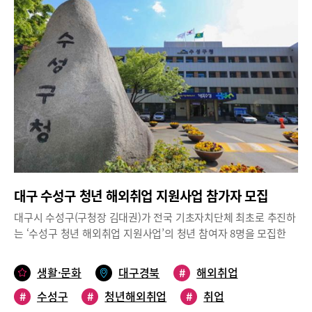
장을 마련하고자 추진하는 언택트 마을 축제이다. 참여신청은 9월
14일부터 25일까지고, 선착순 200명에게 아트키트가 배송된다. 10
월 30일까지 완성해 지산1동 아카이브 사이트에 업로드하면 된다.
한편, 수성구 지산1동 소규모도시재생사업은 저층 단독주택지에 대
한 주거환경 개선 및 주민역량강화 프로그램을 통해 지속가능한 마
을공동체 조성을 위해 수성구에서 추진하는 사업이다. 2019년 국토
부 공모사업에 선정돼 2020년 한해 동안 CCTV설치 등 주민안전 강
화 사업을 포함한 환경개선사업, 공동체만들기 사업 등을 진행하고
있다.
대구 수성구 청년 해외취업 지원사업 참가자 모집
대구시 수성구(구청장 김대권)가 전국 기초자치단체 최초로 추진하
는 ‘수성구 청년 해외취업 지원사업’의 청년 참여자 8명을 모집한
다. 이번 지원사업은 해외취업을 희망하는 청년들에게 직무·어학 등
교육 후 채용 또는 인턴 계획이 있는 해외지사에 연수, 현지기업에
생활·문화
대구경북
#
해외취업
취업연계 하는 프로젝트다.대구 수성구는 청년 참여자를 5월 1일
#
수성구
#
청년해외취업
#
취업
~29일까지 신청을 받아 면접을 거쳐 최종 선발할 예정이다. 선발된