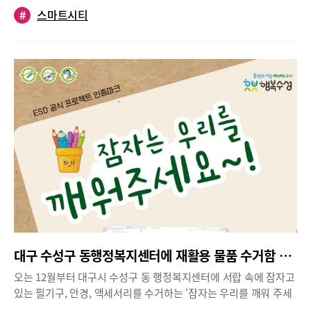
#
스마트시티
이 완료되면 도시의 방범, 방재, 교통, 환경분야 정보가 유기적으로
연계되고, 이를 활용해 도시 관리의 효율성이 높아질 것으로 기대된
다.112센터 긴급영상지원, 112 긴급출동 지원, 재난상황 긴급대응
지원, 사회적 약자 지원 등 국민안전서비스가 효과적으로 가동돼 긴
급상황 발생시 골든타임 확보가 가능해진다. 또한, 수성구는 CCTV
통합관제센터에 ‘AI(Artificial Intelligence) 기반의 스마트 선별 관
제 시스템’을 6월말까지 도입할 계획이라고 밝혔다.‘AI(Artificial
Intelligence) 기반의 스마트 선별관제 시스템’은 컴퓨터가 마치 사
람처럼 생각하고 배울 수 있도록 데이터를 군집화하거나 분류하는
데 사용하는 최신 딥러닝(Deep Learning) 알고리즘을 접목한 지능
형 영상관제 시스템이다.수성구에 따르면 과거 1명의 모니터링 요
원들이 CCTV 303대를 살펴야 했다면, 앞으로는 주요 정보를 담은
선별된 CCTV 90대만 살펴봐도 각종 긴급상황 파악이 가능해진다.
1차로 사람, 차량 등의 움직임 여부를 감지하고, 2차는 보다 정밀한
분석으로 비정상적인 패턴을 분석해 신속히 대응할 수 있다.
대구 수성구 동행정복지센터에 재활용 물품 수거함 설치
오는 12월부터 대구시 수성구 동 행정복지센터에 서랍 속에 잠자고
있는 필기구, 안경, 액세서리를 수거하는 ‘잠자는 우리를 깨워 주세
요~!’ 수거함이 설치된다.이 활동은 수성구 지역 여성들로 구성된