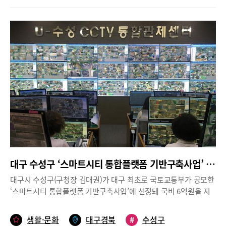
청년들은 수성구 수탁기관인 ㈜한국능력개발교육원에서 직무 어학
교육 후 해외취업으로 연계된다.참여 청년은 수성구(본인, 부모, 학
교 주소지 중 한 가지 이상 해당자)에 주민등록을 둔 만19세 이상
39세 이하 미취업자로 해외취업에 열정이 있는 사람이면 수성구청
을 방문하거나 또는 이메일(angeldg98@korea.kr)로 신청서를 제
출하면 된다.선발된 청년들에게는 해외취업을 위한 교육비 전액, 해
외취업(인턴 포함)을 위한 비자발급 수수료, 편도항공료, 보험료 등
으로 1인당 최대 500만원의 비용을 지원한다. 또한, 현지 기업의 요
구사항에 부합하는 맞춤형 직무 어학 등 교육(5개월 이내) 및 취업
컨설팅을 제공해 올해 연말에서 내년까지 취업과 연계될 수 있도록
적극 지원할 계획이다.
대구 수성구 ‘스마트시티 통합플랫폼 기반구축사업’ 공모 선정
대구시 수성구(구청장 김대권)가 대구 최초로 국토교통부가 공모한
‘스마트시티 통합플랫폼 기반구축사업’에 선정돼 국비 6억원을 지
원받게 됐다.‘스마트시티 통합플랫폼 기반구축 사업’은 지자체의 방
범·방재, 교통 등 분야별 정보시스템을 소프트웨어 기반인 통합플랫
생활·문화
대구경북
#
수성구
폼으로 연계해 지능화된 도시기반을 조성하는 사업이다. 해당 사업