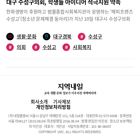
대구 수성구의회, 학생들 아이디어 적극지원 약속
한화생명이 후원하고 범물종합사회복지관이 운영하는 ‘해피프렌즈
수성고’(청소년 문제해결 동아리)가 지난 10일 대구시 수성구의회
사회복지위원회(위원장 조용성)를 방문해 의회 시설을 견학하고 가
파른 언덕 등ㆍ하굣길 생활 불편함 개선을 위한 아이디어를 제안했
생활·문화
대구경북
#
수성구
다.이날 방문한 수성고 학생 및 복지관 관계자 등 10명은 먼저 3층
#
의회
#
수성고
#
사회복지
사회복지위원회실에서 김종숙 부위원장, 황기호 의원, 육정미 의원,
김영애 의원 등 사회복지위원들이 참석한 가운데 조용성 위원장으
로부터 의회 기능과 역할에 대한 설명을 듣고 준비해온 아이디어에
대해 토론하는 시간을 가졌다.학생들이 제안한 아이디어 내용은 크
게 3가지로 △가파른 언덕의 미끄럼 방지를 위한 미끄럼 방지 형광
페인트 도장작업 △어두운 골목길 LED 조명으로 교체 △안전을 인
식할 수 있는 횡단보도 및 벽화그리기 등이다.대구시 수성구의회 조
용성 사회복지위원장은 “청소년들의 눈에서 지역사회 문제를 아주
회사소개
기사제보
구체적이고, 현실적으로 제안하는 부분에 대해 인상적이었다”며,
개인정보처리방침
“제안한 내용들이 현실적으로 이루어 질 수 있도록 수성구의회에서
(주)내일엘엠씨 서울시 강남구 테헤란로 151, 5층 514호 · 대표전화 02-575-6908 · 등록번호
적극 지원하겠다”고 말했다.
서울 아04127 (2016.08.04) 최초발행일 2016.08.04 · 발행·편집인:석진성 · 청소년 보호책임
자:석진성 · 대표자 : 석진성 · 사업자등록번호 : 101-86-68457
COPYRIGHT LMC. ALL RIGHTS RESERVED.