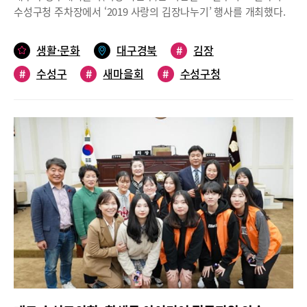
수성구청 주차장에서 ‘2019 사랑의 김장나누기’ 행사를 개최했다.
이번 행사에 사용된 배추는 동대사에서 도농 상생의 가치 실현을 위
해 2010년부터 기부하고 있는 대관령 고랭지 배추 5000포기 중
생활·문화
대구경북
#
김장
3000포기가 사용됐고, 나머지 2000포기는 홀트복지관에 전달됐
#
수성구
#
새마을회
#
수성구청
다.3일 동안 대구 수성구새마을협의회, 새마을부녀회 회원 300여
명이 참여, 첫날은 배추 씻고 절이기, 둘째 날은 배추 속에 들어갈
양념 만들기, 마지막 날은 양념을 정성스레 버무려 총 900통의 김장
김치를 담갔다. 새마을 회원들이 정성스레 담근 김장김치는 관내 홀
몸노인, 장애인 가정, 소년·소녀 가장, 조손가정 등에 전달될 예정이
다.대구시 수성구 김대권 구청장은 “김장김치를 버무리며 이웃 간
의 온정을 나누고 사랑의 나눔을 통해 다 함께 행복한 공동체를 실
현할 수 있는 계기를 마련했다”며 “앞으로도 민·관 협력을 통해 따
뜻한 나눔과 배려로 희망나눔 행복동행 수성구를 만들기 위해 적극
노력하겠다”고 말했다.