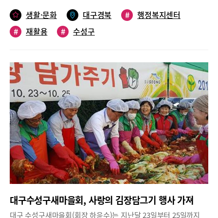
‘수성 글로벌 ESD 실천 연대’ 회원들이 주도하고 있으며, 단체 내에
생활·문화
대구경북
#
행정복지센터
서 수성 재작실(재활용 작은 실천)이라는 팀을 만들어 지난 7월 11
#
재활용
#
수성구
일 전문가 자문위원과 실천가 자문위원의 컨설팅을 통해 이번 프로
젝트를 기획했다.이들은 매달 셋째 주에 물건을 수거하고 사용가능
한 것을 분류하고 세척하는 작업을 진행할 계획이다. 또한, 필기구
와 액세서리는 이 단체가 매년 진행하는 국내외 자원봉사 활동 시
직접 기부로 진행한다. 안경은 ‘안아주세요’라는 단체와 MOU를 체
결해 정기적으로 전달해 연계 기부한다.윤숙정 프로젝트 팀장은
“공산품이 귀한 네팔과 인도 동남아 학생들이 다른 사람이 사용한
필기구지만 너무나 소중하게 사용하고 있고, 한국의 액세서리를 좋
아하는 모습을 보고 아이디어를 생각하게 됐다”면서 “팀별 모임과
자문위원들의 컨설팅으로 안경도 수거, ‘안아주세요’라는 단체를 통
해 연계 기부하기로 했다”고 말했다.한편 수성 글로벌 ESD 실천 연
대는 지난 2015년 결성돼 2018년 대구광역시 비영리민간단체로 등
록, 현재 140명의 회원들이 활동하고 있다.
대구수성구새마을회, 사랑의 김장담그기 행사 가져
대구 수성구새마을회(회장 하윤수)는 지난달 23일부터 25일까지