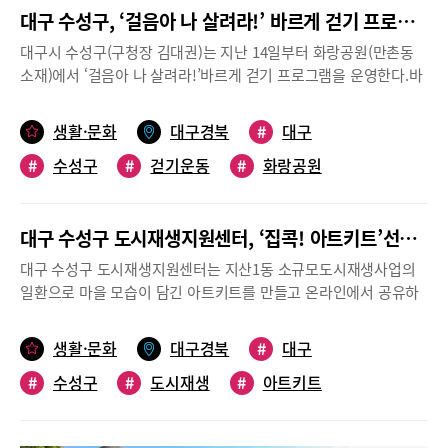
대구 수성구, ‘걸음아 나 살려라!’ 바르게 걷기 프로그램 운영
대구시 수성구(구청장 김대권)는 지난 14일부터 화랑공원(만촌동
소재)에서 ‘걸음아 나 살려라!’바르게 걷기 프로그램을 운영한다.바
르게 걷기 프로그램은 사회적 거리두기 등으로 신체활동이 부족한
지역주민을 대상으로 매주 월·목요일 오후 4시부터 화랑공원(만촌
생활·문화
대구경북
#
대구
동 소재)에서 진행한다. 걷기 전문강사가 스트레칭, 보행분석을 통
#
수성구
#
걷기운동
#
화랑공원
한 올바른 걷기자세, 근력운동 등 지도한다. 모바일 앱 ‘워크온’을
통해 건강정보도 제공하고 걷기실천 모니터링도 실시한다.참여자
는 코로나19 확산방지를 위해 마스크를 필수적으로 착용하고, 프로
대구 수성구 도시재생지원센터, ‘집콕! 아트키트’선착순 배송
그램 전 체온을 측정한다. 또한, 사회적 거리두기 지침에 따라 △실
외에서 2M 거리두기 △몸이 아프면 외출·출근·등교 하지 않기 △악
대구 수성구 도시재생지원센터는 지산1동 소규모도시재생사업의
수나 포옹 등 신체 접촉하지 않기를 준수하며, 비말전파 예방을 위
일환으로 마을 모습이 담긴 아트키트를 만들고 온라인에서 공유하
해 무리한 근력운동은 자제하고 집에서 할 수 있는 간단한 운동 및
는 ‘집콕! 아트키트’를 추진한다고 15일 밝혔다.집콕! 아트키트는
올바른 걷기운동을 교육한다.김대권 수성구청장은 “일상생활에서
컬러링 키트와 모빌 키트 2종류다. 컬러링 키트는 지산1동의 풍경
생활·문화
대구경북
#
대구
쉽게 실천할 수 있는 걷기운동의 생활화로 주민 스스로 건강한 생활
을 그려 놓은 밑그림 위에 다양한 색을 덧입혀 완성한다. 모빌 키트
을 실천할 수 있는 계기가 되길 바란다”며, “앞으로도 걷기 좋은 도
#
수성구
#
도시재생
#
아트키트
는 지산1동 모습이 그려진 자개를 활용해 모빌을 만든다. 작품을 완
시(Walkable City) 수성구가 되기 위해 노력하겠다”고 말했다.
성하면 온라인상에서 공유한다.이 행사는 코로나19로 이웃과의 소
통이 힘든 시기에 공통된 미술활동을 통해 공감대를 나누고 소통의