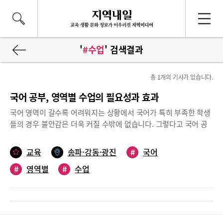
'
#수업
' 검색결과
총
1
개의 기사가 있습니다.
국어 공부, 영역별 수업의 필요성과 효과
국어 영역이 갈수록 어려워지는 상황에서 국어가 특히 부족한 학생
들의 경우 불안감은 더욱 커질 수밖에 없습니다. 그렇다고 국어 공
부를 어떻게 해야 되는지 명확한 방향을 잡거나 대책을 세우는 것도
만만치 않습니다. 국어 영역은 타과목과 달리 문제만 무작정 푼다고
교육
송파·강동·광진
#
국어
실력이 느는 것도 아니기 때문에 더더욱 고민이 될 수밖에 없습니
#
영역별
#
수업
다. 수능 기출 문제도 풀어보고, 관련된 해설이나 인강도 들으면서
고민하지만, 어떻게 해야 확실한 공부 방향을 잡을지 막막하기가 일
쑤입니다. 사실 비문학은 시중에 양질의 참고서나 문제집이 많은 편
이라 공부하기가 비교적 수월하지만, 문학과 관련된 책들은 문학의
개념이나 내용을 설명하기보다는 문제만 잔뜩 실어놓아 공부하기