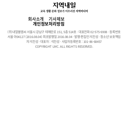
가 까다롭습니다. 시, 소설, 극문학, 수필 같은 문학 갈래에 관한 설
명은 몇쪽 내외로 간략하게 정리만 해주고 더 이상 구체적인 설명을
해주지 않는 형편이니 문학을 깊이있게 공부하려는 학생들 입장에
회사소개
기사제보
서는 답답하기 그지없는 일입니다. 그러다보니 국어가 약한 학생
개인정보처리방침
들 대부분은 문학보다는 비문학 공부에 더 힘을 쏟는 경우가 많습니
(주)내일엘엠씨 서울시 강남구 테헤란로 151, 5층 514호 · 대표전화 02-575-6908 · 등록번호
다. 비문학이 갈수록 까다로워지는 상황에서 이에 대한 적응력과 실
서울 아04127 (2016.08.04) 최초발행일 2016.08.04 · 발행·편집인:석진성 · 청소년 보호책임
력을 키우는 것이 좋기는 하지만, 정말 심각한 문제는 많은 학생들
자:석진성 · 대표자 : 석진성 · 사업자등록번호 : 101-86-68457
COPYRIGHT LMC. ALL RIGHTS RESERVED.
이 비문학에서 익힌 개념과 지식을 문학에도 그대로 적용해서 풀려
고 하는 경우가 많다는 것입니다. ‘같은 국어 영역인데 뭐 어때?’라
는 순진한(?) 생각입니다. 비문학에서 단골로 출제되는 문제는 ‘내
용 일치’ 유형과 ‘논지 전개 방식’에 관한 유형입니다. 이런 문제 유
형은 문학에는 전혀 나오지 않습니다. 문학에서는 ‘(가) 시의 내용과
일치하지 않는 것은?’ 또는 ‘위 소설의 논지 전개 방식으로 적절한
것은?’라는 문제는 전혀 나오지도 않고 나올 수도 없습니다. 문학에
서는 ‘(나)에 대한 감상으로 옳은 것은?’[2005년도 6월 평가원 42
번] 또는 ‘윗글의 서사적 특성으로 보기 어려운 것은?’[2003년도 수
능 53번] 같은 문제가 나옵니다. 문제의 형태가 이렇게 다르다는 것
은 당연히 물어보는 알맹이도 다르다는 것입니다. 비문학에서 ‘내용
일치’는 제시된 선지들이 지문에서 언급한 내용인지 아닌지를 판단
하는 것이고, 문학에서 ‘감상’은 화자의 정서나 작품을 읽는 과정에