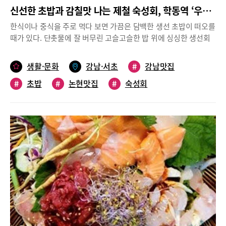
신선한 초밥과 감칠맛 나는 제철 숙성회, 학동역 ‘우제홍초밥’
한식이나 중식을 주로 먹다 보면 가끔은 담백한 생선 초밥이 떠오를
때가 있다. 단촛물에 잘 버무린 고슬고슬한 밥 위에 싱싱한 생선회
가 살포시 올라간 초밥은 언제 먹어도 질리지 않는 맛이다. 배달 전
문점은 가볍지만 아쉬움이 남고, 고급일식집은 다소 부담스럽게 느
생활·문화
강남·서초
#
강남맛집
껴진다면 합리적인 가격으로 신선한 초밥을 마음껏 즐길 수 있는
#
초밥
#
논현맛집
#
숙성회
‘우제홍초밥’이 제격이다. 장인의 기술로 만든 정성 가득한 초밥
학동역 7번 출구 인근에 자리한 ‘우제홍초밥’은 제철 숙성회와 신
#
학동역맛집
선한 초밥을 부담 없는 가격으로 맛볼 수 있는 곳이다. 대표의 이름
을 걸고 운영하는 식당인 만큼 상호에서부터 진정성과 책임감이 묻
어난다. 매장 중앙에 씌어있는 ‘내 가족이 먹는다는 마음으로 정성
을 다해 만듭니다’라는 문구가 우제홍 대표의 경영철학을 보여준다.
우 대표는 “제가 처음 요식업에 입문했을 때 부모님께서 ‘먹는 걸 가
지고 요령을 부려선 안 된다’고 늘 말씀하셨다”면서 코로나 위기를
겪은 뒤 초심을 다잡고 2년 전 이곳에 초밥집을 열었다고 말했다.준
비된 재료는 반드시 당일 소진한다!‘우제홍초밥’은 준비된 재료는
반드시 그날 소진하는 것을 원칙으로 한다. 초밥의 기본인 쌀은 경
기미와 신동진 쌀을 블렌딩해 최적의 식감을 구현하고, 초대리는 자
체 배합 비율로 만들어 생선 본연의 맛을 한껏 살린다. 또한, 기본