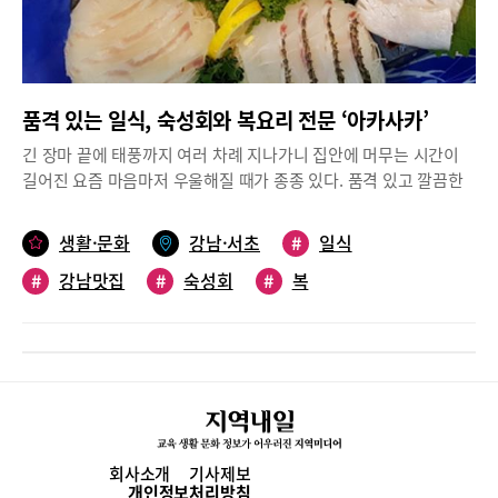
외에도 활어 사시미, 우니 삼합(관자, 성게알, 단새우, 감태), 주류 등
새벽 3시, 금요일 오후 5시~새벽 4시주차: 불가문의: 10-2738-2108
이 다양하게 준비돼 있다. 위치: 강남구 논현로131길 7, 1층영업시
간: 매일/11:00~22:00(명절 당일 휴무)주차: 대리주차 가능(4,000
원)문의: 02-511-1268
품격 있는 일식, 숙성회와 복요리 전문 ‘아카사카’
긴 장마 끝에 태풍까지 여러 차례 지나가니 집안에 머무는 시간이
길어진 요즘 마음마저 우울해질 때가 종종 있다. 품격 있고 깔끔한
음식으로 기분전환이 가끔 필요하지 않을까. 강남역 인근 고급 일식
당 ‘아카사카’를 소개해본다.강남역 인근에서 14년째 운영 중인 정
생활·문화
강남·서초
#
일식
통 고급 일식집강남역 6번 출구 인근 ‘서초타운트라팰리스’에 있는
#
강남맛집
#
숙성회
#
복
‘아카사카(赤坂)’는 2007년에 개업해 14년째 운영 중인 정통 고급
일식집이다. 일본 요리와 활복 요리를 전문으로 하고 있어서 최상급
숙성회와 다양한 활복 요리를 만나볼 수 있다.‘아카사카’는 일본의
동경 중심지에 위치한 번화가로 정치, 경제, 문화적 교류가 활발해
오랜 맛집들이 즐비한 곳이다. 일본 지명을 따온 강남역 일식당 ‘아
카사카’에서는 동경 긴자에 있는 호텔 일식당과 아카사카의 복요리
전문점에서 정통으로 일식요리를 공부하고 경험한 일식 명장 곽문
영 셰프가 명품 일식을 선보이고 있다.코스로 즐기는 디너 메뉴, 직
회사소개
기사제보
장인을 위한 런치 정식과 단품 메뉴‘아카사카’의 메뉴는 런치 메뉴,
개인정보처리방침