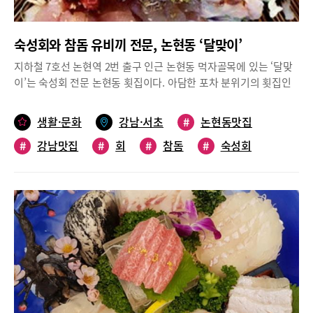
초밥에는 와사비를 넣지 않고 생와사비를 별도로 제공함으로써 고
객들이 기호에 맞게 조절할 수 있도록 했다.안으로 들어서니 쾌적하
숙성회와 참돔 유비끼 전문, 논현동 ‘달맞이’
면서도 정갈한 분위기가 편안함을 안겨준다. 내부는 오픈 주방을 중
심으로 15개 테이블과 60여 석의 자리를 배치했으며, 안쪽으로는
지하철 7호선 논현역 2번 출구 인근 논현동 먹자골목에 있는 ‘달맞
10인· 6인의 단독 룸 3개와 다찌석이 마련돼 각종 모임이나 회식 장
이’는 숙성회 전문 논현동 횟집이다. 아담한 포차 분위기의 횟집인
소로도 손색이 없다. 주방에서는 조리모를 쓴 다섯 명의 셰프들이
데, 늘 단골손님들로 분주하고 대기하는 손님들도 많은 편이다.‘달
능숙한 솜씨로 활어를 손질한 후 숙성을 거쳐 손님상에 내놓느라 바
맞이’는 노량진 경매장에서 직접 활어를 가져와 정성껏 숙성시킨다
생활·문화
강남·서초
#
논현동맛집
쁘게 움직이고 있다. 직장인을 위한 런치정식, 세트 메뉴 인기점심
고 한다. 대표 메뉴는 ‘참돔유비끼’로 사이즈에 따라서 초승달, 반
시간(11:00~15:00)에는 가성비 높은 ‘런치정식(11,000원)’이 인기
#
강남맛집
#
회
#
참돔
#
숙성회
달, 보름달 세 가지가 있으며 가격은 48,000원~78,000원이다. 참돔
다. 우동정식, 모밀정식, 라멘정식에 초밥 7피스가 곁들여진다. 곱
유비끼를 포함해 숙성회 3종이 모둠으로 나오는 ‘달맞이숙성회’도
#
횟집
배기 메뉴도 있어 양이 부족한 직장인들에게는 든든한 한 끼 식사가
있다.물회도 인기 메뉴인데 접시 길이가 무려 43cm라서 메뉴 이름
된다. 세트 메뉴 역시 호응이 크다. 실속 세트, 알찬 세트, 푸짐 사시
이 ‘43물회’(58,000원). 참돔, 계절회, 우니, 육회, 한치, 잡어 등이
미 세트 등이 있으며 가격은 18,000~28,000원 선. 특히, ‘실속 세트
푸짐하게 올라간 포항식 비빔물회로, 회가 워낙 많아서 회를 먼저
(1인/18,000원)’는 연어샐러드, 유자 드레싱 양배추 샐러드, 뚝배기
먹고 나중에 물회를 비벼먹으면 된다.물회를 주문하면 서비스로 나
우동, 초밥 7종(연어, 참치, 광어지느러미, 소고기, 장어, 초새우, 농
오는 커다란 생선 머리구이도 별미이다. 밤 10시 이후에는 간단한 2
어), 빵새우 튀김, 오자츠케 등 알찬 구성이다.초밥을 하나씩 집어
인 세트 메뉴인 ‘그믐달세트’를 보다 합리적인 가격으로 즐길 수 있
맛을 보니 그 신선함이 입안 가득 전해진다. 거기에 얼큰한 우동까
으며, 기본 메뉴에 물회, 육사시미, 타코와사비, 우니한판 등을 추가
지 더해져 금상첨화다. ‘오차즈케’는 밥 위에 녹차를 부어 연어 타다
메뉴로 구성해 다양하게 맛볼 수도 있다.위치: 강남구 강남대로128
끼 등을 얹어 먹는 일본식 가정 요리로 색다른 별미를 선사한다. 이
길 10(논현동 144) 논현역 2번 출구 인근영업시간: 매일 오후 5시~