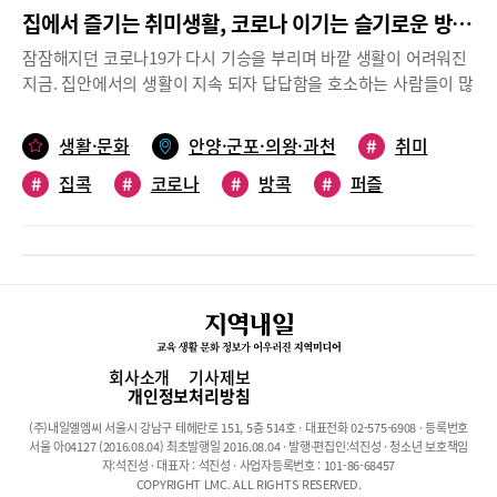
집에서 즐기는 취미생활, 코로나 이기는 슬기로운 방콕생활
잠잠해지던 코로나19가 다시 기승을 부리며 바깥 생활이 어려워진
지금. 집안에서의 생활이 지속 되자 답답함을 호소하는 사람들이 많
다. 학생들은 기대했던 2학기 등교가 미뤄지고, 다시 원격학습이 이
어지고 있다. 이제는 코로나19로 인한 불편한 일상생활이 금방 끝
생활·문화
안양·군포·의왕·과천
#
취미
나지 않을 것이라는 것을 인정할 수밖에 없다. 코로나 탓만 하기보
#
집콕
#
코로나
#
방콕
#
퍼즐
다는 코로나19로 인한 일상의 불편함 속에서도 나름대로 현명한 생
활을 고민하게 된다. 문화센터도 주민센터도 문 닫은 요즘, 취미생
#
손뜨개
#
수납
#
정리
#
스트링아트
활을 즐기며 슬기로운 방콕생활을 하는 사람들이 있다. 그들의 이야
기를 들었다.퍼즐 맞추다보면 시간 가는 줄 모르겠어요~신민주(48,
내손1동)아이들이 개학을 해도 등교를 하지 않다 보니, 하루종일 아
이들과 씨름하면서 삼시세끼 뭐해 먹을까가 가장 큰 고민이고, 원격
수업을 제대로 하는지 감시하는 것이 큰일이라, 아이들도 저도 반복
되는 일상에 스트레스가 이만저만이 아닙니다. 시간이 나면 TV 보
회사소개
기사제보
는 것이 일상이라 아이들한테도 도움이 되지 않겠다 싶어, 무엇을
개인정보처리방침
할까 고민하다가 오래전에 선물로 받았던 먼지 쌓인 500piece짜리
(주)내일엘엠씨 서울시 강남구 테헤란로 151, 5층 514호 · 대표전화 02-575-6908 · 등록번호
퍼즐을 꺼내 들었죠.고흐의 ‘해바라기’ 명화 퍼즐인데, 막상 퍼즐을
서울 아04127 (2016.08.04) 최초발행일 2016.08.04 · 발행·편집인:석진성 · 청소년 보호책임
맞추려고 꺼내니 아이들도 좋아하더군요. 처음엔 이 많은 것을 어떻
자:석진성 · 대표자 : 석진성 · 사업자등록번호 : 101-86-68457
COPYRIGHT LMC. ALL RIGHTS RESERVED.
게 맞추지 하고 걱정이 앞섰지만 한 조각씩 제 모양을 찾아가는 모