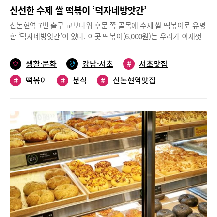
신선한 수제 쌀 떡볶이 ‘덕자네방앗간’
신논현역 7번 출구 교보타워 후문 쪽 골목에 수제 쌀 떡볶이로 유명
한 ‘덕자네방앗간’이 있다. 이곳 떡볶이(6,000원)는 우리가 이제껏
먹어본 것과는 차원이 다른, 특별한 맛을 선사한다. 매일매일 매장
에서 직접 뽑는 신선한 가래떡이 그 비결. ‘덕자네방앗간’은 이 근처
생활·문화
강남·서초
#
서초맛집
에서 6년 동안 영업해오다 3년 전, 더 넓고 쾌적한 지금의 장소로 확
#
떡볶이
#
분식
#
신논현역맛집
장 이전했다. 올리브색으로 꾸민 외관과 환하게 트인 주방, 정갈한
실내가 카페 같은 아늑한 느낌을 준다.입구에 설치된 키오스크에서
먼저 주문을 하고 전광판에 번호가 뜨면 픽업하면 된다. 각종 소스
와 단무지, 조리기구, 물 등은 셀프코너에 비치돼 있다. 특히, 떡볶
이 위에 올라간 부드러운 감자 샐러드가 눈길을 끈다. 매콤달콤한
떡볶이와 감자 샐러드의 만남은 꼭 맛봐야 할 시그니처 조합이다.
떡볶이 외에도 고소하고 짭조름한 우엉김밥과 야채가 듬뿍 들어간
바삭한 비빔만두가 인기 만점이다. 아울러 기본 세트(A,B), 비빔 세
트, 생생 세트, 든든 세트(A,B) 등의 세트 메뉴가 있고, 가격은
20,500원에서 39,500원 선. 이외에도 쫄면, 라면, 돈까스, 어묵, 튀
김, 순대 등 분식집의 정석 메뉴들도 만나볼 수 있다.위치: 서초구
서초대로77길 62, 1층 (L1층)영업시간: 매일/11;00~20:30, 브레이
크타임/14:30~16:00문의: 02-599-8959