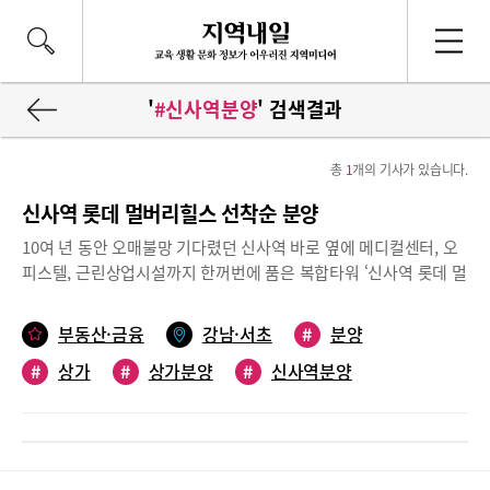
'
#신사역분양
' 검색결과
총
1
개의 기사가 있습니다.
신사역 롯데 멀버리힐스 선착순 분양
10여 년 동안 오매불망 기다렸던 신사역 바로 옆에 메디컬센터, 오
피스텔, 근린상업시설까지 한꺼번에 품은 복합타워 ‘신사역 롯데 멀
버리힐스’가 2021년이면 들어선다. 오피스텔은 엄청난 기대 속에
분양 즉시 높은 경쟁률로 마감됐고 메디컬 센터와 상가만 약간 남아
부동산·금융
강남·서초
#
분양
있다. 오랜만에 강남대로변에 들어서는 신규 상가니만큼 많은 화제
#
상가
#
상가분양
#
신사역분양
와 기대 속에 분양되고 있다.신사역 바로 옆에 위치한 ‘신사역 롯데
멀버리힐스’. 땅값이 워낙 비싸 리모델링이 아니고서는 신규 상가가
#
강남대로
생긴다는 것은 생각지도 못했는데 이번에 ‘신사역 롯데 멀버리힐
스’가 들어서면서 제대로 된 신규 상가가 분양되고 있다. 복합타워
로 지어지는 이곳은 조감도만 보더라도 상당히 고급스럽게 보이는