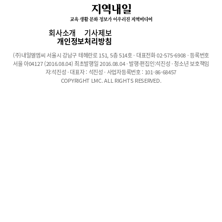
‘다 갖춘’ 복합타워이다.10여 년 만에 분양되는 ‘다 갖춘’ 복합타워
거대 상권인 강남대로변의 신규 분양 상가오피스텔은 분양과 동시
에 84대 1일의 치열한 경쟁률로 이미 마감이 됐고 메디컬 센터와 상
회사소개
기사제보
가 역시 1차 분양 이후 남은 물건이 많지는 않다고 한다.분양 관계
개인정보처리방침
자는 “1차 상가 분양 때는 많은 지원자가 몰려 선착순 분양이 아니
(주)내일엘엠씨 서울시 강남구 테헤란로 151, 5층 514호 · 대표전화 02-575-6908 · 등록번호
라 추첨 방식으로 진행했더니 오피스텔과 달리 자신이 원하는 상가
서울 아04127 (2016.08.04) 최초발행일 2016.08.04 · 발행·편집인:석진성 · 청소년 보호책임
가 당첨이 안 될 경우 같은 상가 내에서 다른 상가를 찾는 게 아니라
자:석진성 · 대표자 : 석진성 · 사업자등록번호 : 101-86-68457
COPYRIGHT LMC. ALL RIGHTS RESERVED.
아예 포기를 하셔서 분양이 되지 않은 게 약간 남아있습니다. 그래
서 이번 2차 분양 때는 선착순으로 분양하고 있습니다”라고 말했다.
강남 건설 중반기인 2000년대 이후 10여년 만에 최초로 공급되는
업무시설과 근린상업시설, 의료시설까지 한 자리에 모인 복합타워
이다 보니 오피스텔만큼 적지 않은 분양 경쟁이 예상된다.트리플 역
세권인 빼어난 교통입지와주변에 대기업까지 포진된 엄청난 상권
투 타워 형태로 지어질 ‘신사역 롯데 멀버리힐스’는 지상 3층부터
13층까지의 주거 타워와 지상 3층부터 14층까지의 메디컬 타워, 그
리고 지하 3층부터 지상 3층까지 200여개가 조금 못 되는 거대 상
업시설로 구성된다. 여기에 주차 가능 대수도 214대로 법정 주차대
수인 157대를 훌쩍 넘긴 넓은 주차공간으로 강남의 일반적인 건물
보다 훨씬 넓어 초보 운전자들도 아무런 문제가 없을 것으로 기대된
다. 또한, 건물로 들어서는 진입로를 3개나 만들어 진입을 위해 대