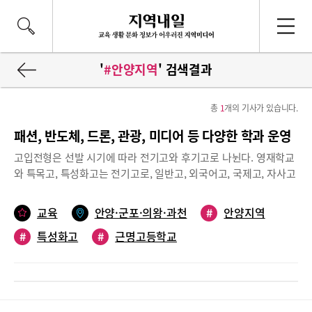
'
#안양지역
' 검색결과
총
1
개의 기사가 있습니다.
패션, 반도체, 드론, 관광, 미디어 등 다양한 학과 운영
고입전형은 선발 시기에 따라 전기고와 후기고로 나뉜다. 영재학교
와 특목고, 특성화고는 전기고로, 일반고, 외국어고, 국제고, 자사고
는 후기고로 분류한다. 10월 마이스터고 선발을 시작으로 11월 특
성화고, 12월 일반고 등 후기고 일정이 이어진다.그중 특성화고등
교육
안양·군포·의왕·과천
#
안양지역
학교는 1998년 3월 개정, 공포된 초·중등교육법시행령 제91조에 따
#
특성화고
#
근명고등학교
라 운영되는 고등학교의 한 형태로, 특정 분야 인재 및 전문 직업인
양성을 위한 특성화 교육과정을 운영하는 학교이다. 근명고, 안양문
#
안양문화고등학교
#
평촌경영고등학교
화고, 안양공업고, 평촌경영고, 평촌과학기술고 등 안양에 위치한 5
#
안양공업고등학교
#
평촌과학기술고등학교
개 특성화고의 전형 일정과 주목해 볼 만한 학과를 살펴봤다. 근명
고등학교근명고등학교(교장 김주영)는 남녀공학 특성화고교로 미