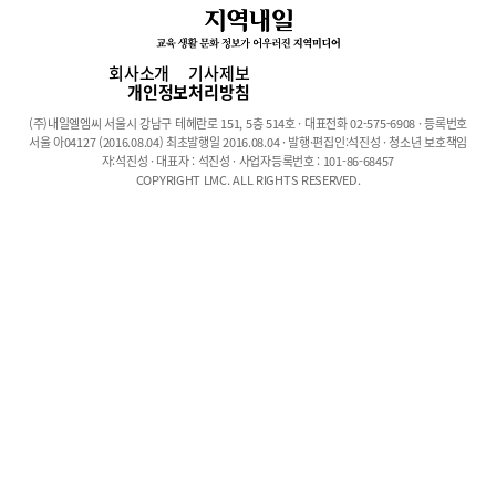
래 사회의 주역이 될 맞춤형 인재 양성을 목표로 혁신을 거듭하고
있다. 근명은 21세기 급변하는 사회의 산업 수요를 분석하여 NCS
체계에 기반한 인력양성을 위한 학교 교육과정을 수립하고, 이를 진
회사소개
기사제보
로 로드맵으로 구현하여 학과별 탄탄한 시스템을 구축하고 있다.근
개인정보처리방침
명고는 마케팅경영과, 베이커리카페과, 패션산업디자인과, 앱서비
(주)내일엘엠씨 서울시 강남구 테헤란로 151, 5층 514호 · 대표전화 02-575-6908 · 등록번호
스과 등 4개 학과가 개설되어 있다.마케팅경영과는 금융·회계·마케
서울 아04127 (2016.08.04) 최초발행일 2016.08.04 · 발행·편집인:석진성 · 청소년 보호책임
팅 등 경영 관련 분야의 직무수행에 필요한 전문지식을 배우며 경기
자:석진성 · 대표자 : 석진성 · 사업자등록번호 : 101-86-68457
COPYRIGHT LMC. ALL RIGHTS RESERVED.
도형 도제학교를 통해 산업현장과 교육과정을 연계, 현장실무능력
을 갖춘 기업 맞춤형 인재를 육성한다. 베이커리카페과는 국내 최고
의 명장, 기능장 등 26개 업체와 협약을 체결해 직접 지도받으며, 풍
부한 실습수업을 통해 창의력, 기술력을 갖춘 전문 인재를 양성한
다.2024학년도 각 학과 모집정원은 44명으로 전원 진로적성(취업
희망자) 특별전형으로 모집하며, 모집단위는 경기도와 서울, 인천이
다. 원서교부 및 접수기간은 11월 6일부터 11월 8일 오후 5시까지
이다.안양문화고등학교안양문화고등학교(교장 엄홍종)는 1981년
설립, 인성과 실무역량을 갖춘 4차 산업 시대의 전문 인재 육성이라
는 비전 아래 대학 및 기업체에서 원하는 맞춤형 교육을 목표로 하
고 있다. 체계적인 교육과정과 학생들의 눈높이에 맞는 다양한 프로
그램을 도입, 1만8000여명의 졸업생들이 사회각 분야에서 중추적
역할을 하고 있다.안양문화고는 관광비즈니스과, 엔터테인먼트비