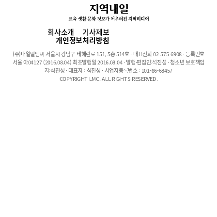
때, 그의 손녀 이사벨라가 유창한 중국어로 노래를 부르는 동영상이
크게 화제가 되었다. 그의 손녀가 삼자경과 중국 고대시 까지 암송
한다는 사실은 이미 널리 알려진 사실이다. 영국 조지 왕자와 스페
회사소개
기사제보
인 국왕의 두 딸, 벨기에의 엘리자베스 공주, 네덜란드의 아말리아
개인정보처리방침
공주, 페이스 북의 마크 저커버그 CEO 및 그의 두 딸 등 세계적으로
(주)내일엘엠씨 서울시 강남구 테헤란로 151, 5층 514호 · 대표전화 02-575-6908 · 등록번호
유명한 인사 및 유명 가문의 자제 모두 중국어를 배우고 있다. 이들
서울 아04127 (2016.08.04) 최초발행일 2016.08.04 · 발행·편집인:석진성 · 청소년 보호책임
이 중국어를 배우는 이유는 무엇일까? 국제적으로 서양 국가들 사
자:석진성 · 대표자 : 석진성 · 사업자등록번호 : 101-86-68457
COPYRIGHT LMC. ALL RIGHTS RESERVED.
이에 중국의 정치 및 외교적 영향력이 날로 확대되면서 중국어에 대
한 관심이 갈수록 커지고 있다. 무엇보다 주목해야 할 사실은, 한자
문화에 익숙하지 않은 그들이 한자에 대한 인지도가 나날이 향상되
고 있다는 점이다. 2017년 중국 외문국이 처음으로 중국어 해외인
지도 연구보고 결과를 발표했는데, 중국의 국가정책 및 경제와 관련
된 단어인 일대일로(一带一路), 중국몽(中国梦), 운명공동체(命运
共同体)를 알고 있는 영어권 외국인의 수가 증가하고 있음을 시사
했다. 또한 경제 분야에서도 인민폐(人民币), 즈푸바오(支付宝), 왕
거우(网购) 등의 단어 역시 매우 익숙하고, 과학기술분야에서 주로
쓰이는 까오티에(高铁), 우쿵(悟空), 창어(嫦娥) 등에 대한 인지도
역시 매우 높은 것으로 나타났다. 철학에 대한 용어 역시 이해도가
매우 높았는데 공자(孔子), 노자(老子), 음양(阴阳)이 대표적인 예
로, 팔괘(八卦)와 맹자(孟子)는 옥스퍼드 영어 사전에도 등재되어