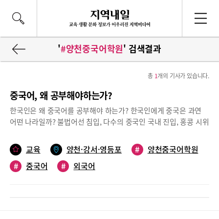
'
#양천중국어학원
' 검색결과
총
1
개의 기사가 있습니다.
중국어, 왜 공부해야하는가?
한국인은 왜 중국어를 공부해야 하는가? 한국인에게 중국은 과연
어떤 나라일까? 불법어선 침입, 다수의 중국인 국내 진입, 홍콩 시위
에 대한 중국의 개입 및 국내 반중시위 등 정치 및 사회적 이슈가 쏟
아져 나오면서 국내 중국과의 마찰이 끊이지 않고 있다. 그럼에도
교육
양천·강서·영등포
#
양천중국어학원
불구하고 한국은 오히려 국가의 이익을 위해 중국을 배제할 수 없
#
중국어
#
외국어
다. 가장 큰 이유는 한국은 미국과 중국의 문명전쟁 사이에서 국내
기업이 성장할 수 있는 전략을 끊임없이 모색해야 하기 때문이
다. 즉, 정부와 기업은 미국과 중국 사이에서 위기를 기회로써 성장
할 수 있는 방향을 찾아야 한다는 뜻이다. 영어권 국가가 중국어에
푹 빠진 이유는? 2017년 미국 트럼프 대통령이 중국에 방문했을