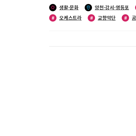
현주 단장은 “서로 다른 소리들이 어우러져 하나의
들께 큰 박스를 보내다”며 “지금 이 순간 음악으
생활·문화
양천·강서·영등포
070-8740-5354
#
오케스트라
#
교향악단
#