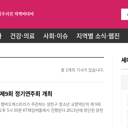
화
건강·의료
사회·이슈
지역별 소식·웹진
세
총
1
개의 기사가 있습니다.
 제9회 정기연주회 개최
) 챔버오케스트라가 주관하는 양천구 청소년 교향악단의 제 9회
오후 5시 30분 KT체임버홀에서 진행된다.2013년에 창단된 양천
 있으며 올해로 9회째를 맞이하게 됐다. 올해는 모차르트 ‘아이
번 ‘신세계로부터’ 전악장이 연주된다.양천구 청소년교향악단 강