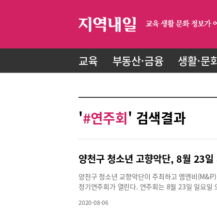
교육
부동산·금융
생활·문
'
#연주회
' 검색결과
양천구 청소년 고향악단, 8월 23일
양천구 청소년 교향악단이 주최하고 엠엔비(M&P
정기연주회가 열린다. 연주회는 8월 23일 일요일 
구 청소년 교향악단의 정기 콘서트는 매년 개최되고
2020-08-06
네 클라이네 나하트 뮤지크’와 드보르작 심포니 9