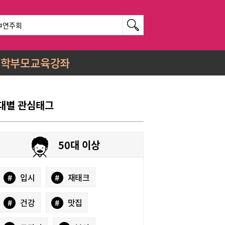
학부모교육강좌
대별 관심태그
50대 이상
#
입시
#
재태크
#
건강
#
맛집