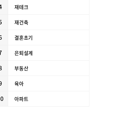
4
재테크
5
재건축
6
결혼초기
7
은퇴설계
8
부동산
9
육아
10
아파트