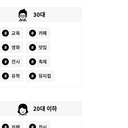
30대
#
교육
#
카페
#
영화
#
맛집
#
전시
#
축제
#
유학
#
뮤지컬
20대 이하
#
카페
#
전시