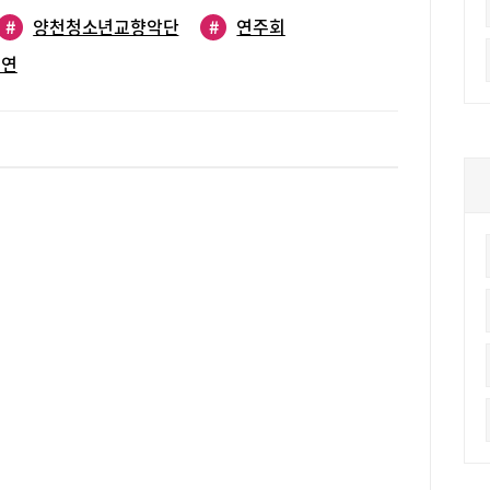
 화음, 아름다운 열매를 맺고자 노력한 교향악단 단원과 선생님
로 아름답고 행복한 시간이 되기를 바란다”고 전했다.공연문의
#
양천청소년교향악단
#
연주회
공연