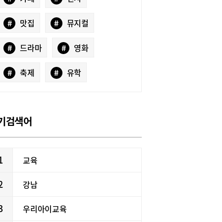
#
맛집
#
뮤지컬
#
드라마
#
영화
#
축제
#
유학
기검색어
1
교육
2
강남
3
우리아이교육