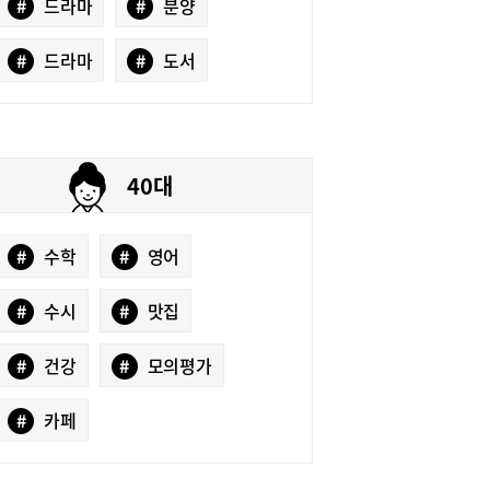
#
드라마
#
분양
#
드라마
#
도서
40대
#
수학
#
영어
#
수시
#
맛집
#
건강
#
모의평가
#
카페