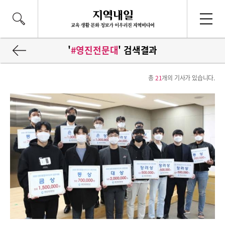
'
#영진전문대
' 검색결과
총
21
개의 기사가 있습니다.