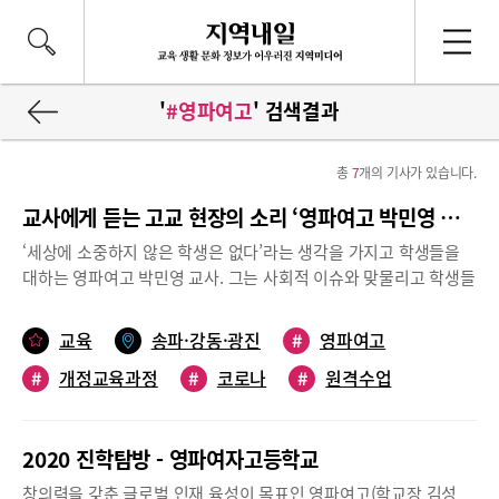
'
#영파여고
' 검색결과
총
7
개의 기사가 있습니다.
교사에게 듣는 고교 현장의 소리 ‘영파여고 박민영 교사’
‘세상에 소중하지 않은 학생은 없다’라는 생각을 가지고 학생들을
대하는 영파여고 박민영 교사. 그는 사회적 이슈와 맞물리고 학생들
의 가치관 형성에 민감한 부분으로 작용하는 역사교육에 심혈을 기
울이는 교사이다. 박민영 교사를 만나 그의 역사교사로서의 교육관
교육
송파·강동·광진
#
영파여고
과 더불어 2015 개정교육과정과 원격수업이 이루어지고 있는 학교
#
개정교육과정
#
코로나
#
원격수업
현장의 이야기를 들어보았다.Q. 역사교사로 재직하며 가장 주안점
을 두는 부분은? 역사에 흥미가 많아 역사교사의 꿈을 꾸며 대학에
서 ‘고려사’와 ‘가야사’를 공부했다. 이 부분은 역사 파트에서 현재
2020 진학탐방 - 영파여자고등학교
까지 많이 알려지지 않은, 비주류학문이다. 하지만 ‘역사는 되풀이
되고 있다’라는 생각으로 과거의 역사와 현재의 사회문제까지 연결
창의력을 갖춘 글로벌 인재 육성이 목표인 영파여고(학교장 김성