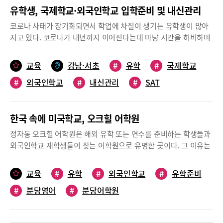
유학생, 국제학교·외국인학교 입학준비 및 내신관리
코로나 사태가 장기화되면서 학업에 차질이 생기는 유학생이 많아
지고 있다. 코로나가 내년까지 이어진다는데 마냥 시간을 허비하며
기다릴 수도 없고 답답한 상황이다. 이렇게 애매한 시기지만 학업의
긴장감을 유지하면서 나에게 꼭 필요한 맞춤 수업을 듣길 원하는 국
교육
강남·서초
#
유학
#
국제학교
제학교 및 외국인학교 학생과 유학생을 위해 ‘아이비프렙잉글리
#
외국인학교
#
내신관리
#
SAT
시’를 소개한다.SAT, SSAT, 토플 등 입학시험은 물론 국제학교·외
국인학교의 전 과목 내신까지 학생의 니즈에 맞춰 완벽하게 1:1 맞
#
SSAT
#
ACT
춤 수업을 진행하는 ‘아이비프렙잉글리시’의 김승곤 대표를 만나 보
한국 속에 미국학교, 오크힐 어학원
았다.미국대학 입학을 위한 전 과목 내신과 입학시험 준비‘아이비프
렙잉글리시’는 100% 관리형 유학 및 소수정예 영어 프로그램으로
정자동 오크힐 어학원은 해외 유학 또는 연수를 준비하는 학생들과
대치동 학부모들에게 입소문이 자자한 곳이다. 김 대표는 그동안 안
외국인학교 재학생들이 찾는 어학원으로 유명한 곳이다. 그 이유는
정적으로 발전시켜온 영어학원과 유학 프로그램을 기반으로 국제
과연 무엇인지 오크힐 어학원 Tony 원장에게 들어보았다.미국 교
학교와 외국인학교 재학생, 유학생의 모든 니즈를 충족시키는 프로
과목 선행수업으로 현지의 ‘감’을 익히다 오크힐 어학원의 Tony 원
교육
#
유학
#
외국인학교
#
유학준비
그램을 시작했다. 이 수업을 시작한 계기는 무엇일까.김 대표는 “‘아
장은 “우리 어학원은 미국 초·중등 교육과정의 정규 학교 수업과 동
이비프렙잉글리시’의 역사가 쌓이면서 그동안 저희와 함께 영어를
#
분당영어
#
분당어학원
일한 프로그램으로 수업을 진행한다”고 밝히며, “과학, 사회, 세계
배우고 유학을 다녀온 학생들의 학년이 점차 높아졌습니다. 제 딸을
사, 영어문학, 문법, 에세이 등 각 과목별 원어민 전문 선생님들이
비롯해 그 학생들이 이제 미국 대학 입시를 생각하는 학년이 된 거
미국 정규 학교 수업 그 이상을 수업하고 있다”고 강조했다. 따라서
죠. 그래서 외국인학교 학생들이 많이 다니는 학원들에 보내 보니