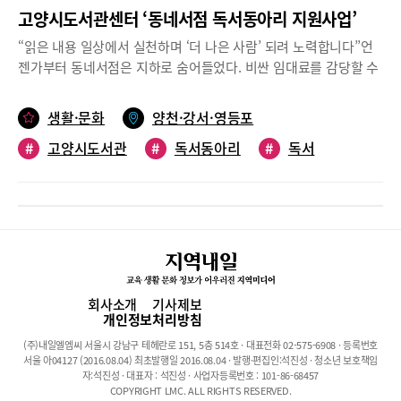
고양시도서관센터 ‘동네서점 독서동아리 지원사업’
“읽은 내용 일상에서 실천하며 ‘더 나은 사람’ 되려 노력합니다”언
젠가부터 동네서점은 지하로 숨어들었다. 비싼 임대료를 감당할 수
없어서다. 서점의 서가는 참고서와 문제집이 독식 중이다. 하지만
아직도 책이 주는 영롱한 지혜와 찌릿한 감동이 좋아 지하 계단을
생활·문화
양천·강서·영등포
내려와 서점 문을 힘차게 여는 동네 사람이 있다. 월요일마다 책 한
#
고양시도서관
#
독서동아리
#
독서
권 가슴에 품고 지산문고에 들어서는 ‘월요북’ 회원들도 그들 중 하
나다. 당연히 동네서점이 있어 그들도 존재한다.월요일 11시, 지산
#
서점
#
월요북
#
추천도서
문고 ‘드림룸’에서 만나는 자유독서 동아리백마 학원가 중심에 자리
잡은 지산문고는 백마마을 터줏대감 책방이다. 학원가의 특성상 문
제집과 참고서 각종 수험서가 서가의 많은 부분을 차지하지만, 그에
못지않게 다양한 장르의 신간과 스테디셀러가 짜임새 있게 정돈돼
있다. 특별히 추천하는 책에는 메모지에 손글씨로 꾹꾹 눌러쓴 주인
장의 서평이 붙어있다. 책과 눈 맞추기를 하면서 서점 귀퉁이에 도
회사소개
기사제보
달하면 그곳에 아늑한 모임방이 있다. 지산문고 ‘드림룸’이라고 불
개인정보처리방침
리는 이곳에서 독서동아리가 진행된다. 이곳의 독서동아리 ‘월요
(주)내일엘엠씨 서울시 강남구 테헤란로 151, 5층 514호 · 대표전화 02-575-6908 · 등록번호
북’은 올해 4월, 첫모임을 시작한 새내기 동아리다. 2주에 한 번, 5명
서울 아04127 (2016.08.04) 최초발행일 2016.08.04 · 발행·편집인:석진성 · 청소년 보호책임
의 회원이 자유롭게 선정한 책을 읽고 소감과 느낌을 탈형식, 자유
자:석진성 · 대표자 : 석진성 · 사업자등록번호 : 101-86-68457
COPYRIGHT LMC. ALL RIGHTS RESERVED.
발언 형태로 나눈다.각자의 사연으로 책이 좋아 모여든 사람들책을