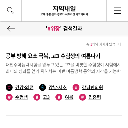
'
#위장
' 검색결과
총
1
개의 기사가 있습니다.
공부 방해 요소 극복, 고3 수험생의 여름나기
대입수학능력시험을 앞두고 있는 고3을 비롯한 수험생이 시험에서
최대의 성과를 얻기 위해서는 이번 여름방학 동안의 시간을 가능한
효율적으로 사용하면서 오로지 공부에만 집중해야 한다. 일생일대
의 중대한 시험이라고 할 수 있는 대입수학능력시험을 앞둔 수험생
건강·의료
강남·서초
#
강남한의원
들의 집중력을 최대로 높이기 위해 공부에 방해되는 요소들을 제거
#
수험생
#
고3
#
여름
#
집중력
하는 것이 반드시 필요한데, 그러기 위해 어떻게 해야 할지 알아봤
다.위장이 약하고 체기가 있으면 두통이 생길 수 있어수험생들의 집
#
위장
중력을 방해하는 요인은 여러 가지가 있을 수 있다. 평소 소화가 잘
안되고 속이 더부룩하거나 두통에 시달리는 등 위장과 관련해 몸에
이상 신호를 느끼게 되면 아무래도 집중력이 떨어지고 자칫 시간 낭