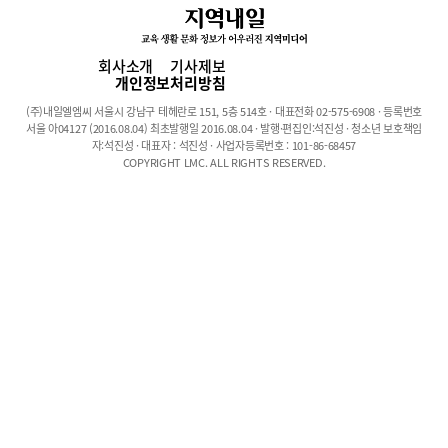
비를 초래할 수 있다. 두청위편한의원의 김도환 원장은 이와 관련해
위장과 관련되어 생기는 두통을 수험생의 집중력을 방해하는 가장
큰 저해 요인이라고 말했다.김 원장은 수험생 시절 당시의 자신의
회사소개
기사제보
예를 들면서 신경을 쓰면 항상 체하고 머리가 아파서 공부에 집중력
개인정보처리방침
이 떨어졌다고 했다. 당시에는 그 이유를 모르고 두통약을 먹고 버
(주)내일엘엠씨 서울시 강남구 테헤란로 151, 5층 514호 · 대표전화 02-575-6908 · 등록번호
티었는데 한의학 공부를 하면서 위장이 약하고 체기가 있는 등 위장
서울 아04127 (2016.08.04) 최초발행일 2016.08.04 · 발행·편집인:석진성 · 청소년 보호책임
에 문제가 있으면 머리가 아플 수 있다는 것을 나중에서야 알게 되
자:석진성 · 대표자 : 석진성 · 사업자등록번호 : 101-86-68457
COPYRIGHT LMC. ALL RIGHTS RESERVED.
었다고 한다.소화가 안 되고 자주 체한다면 흰 쌀죽 등으로 위를 쉬
게 해줘야집중력을 높이기 위해서 위장과 관련된 문제를 해결해야
한다면 어떻게 해야 바람직할지 김 원장의 이야기를 들어봤다. 위장
과 관련된 두통을 해결하기 위해서 가장 중요한 사항은 우리 아이의
몸을 잘 관찰해보는 것이다.위장은 연약한 점막으로 덮여 있으며 피
부와는 달리 통각신경이 없어서 아프다는 것을 쉽게 느끼기 힘들다.
대신 소화가 안 된다든지 머리가 아픈 증상이 나타날 수 있다. 평소
와 달리 음식을 봐도 입맛이 없고 때가 되도 배가 고프지 않은 데다
식후에 더부룩하거나 가스가 차는 것 같은 느낌이 있는지를 관찰해
봐야 한다. 또한, 동시에 어지럽거나 머리가 아프다는 느낌이 있는
지도 잘 살펴봐야 한다. 만일 그런 증상이 있다면 한시라도 빨리 위
장을 쉬게 해주는 것이 좋은 방법이라고 한다.우선, 위장을 쉬게 해
주기 위해서는 위장에 부담이 안 되는 가벼운 음식을 먹는 것이 좋