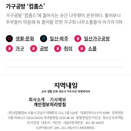
가구공방 ‘컴홈스’
가구공방 ‘컴홈스’에 들어서는 순간 나무향이 은은하다. 둘러보니
주부들이 마음에 쏙 들어할 만한 가구와 나무소품들이 아기자기하
다. 컴홈스는 섬세하면서도 실용적인 디자인이 특징이다. 이곳의 주
인장은 디자인을 전공하고 다양한 공예를 섭렵했단다.무엇이든 만
생활·문화
일산·파주
#
일산가구공방
들기 좋아하다가 목공에 푹 빠졌다는 주인장은 “주부이기 때문에
#
가구
#
공방
#
취미
#
소품
여자들이 원하는 가구를 만든다는 것이 장점이라면 장점”이라고 한
다. 핸드메이드 가구의 장점인 견고함은 그대로 살리고 문짝이나 가
구의 다리 등을 길고 얇게 제작해 투박한 느낌을 줄였다, 선이 얇고
길면 피스 박기가 더 어렵지만 투박하지 않아 주부들의 만족도가 높
단다. 또 경험상 초보자들이 목공 입문이 어려웠던 점을 보완해 짜
맞춤과 피스작업을 함께 한다고 한다. 기본 오일이나 도구(샌드페이
퍼 등)을 같이 공유할 수 있는 합리적인 교육 커리큘럼으로 쉽게 목
공의 즐거움을 느낄 수 있다.기본 목공 클래스(3개월 30만원, 재료
회사소개
기사제보
비는 별도)는 3개월 20회 과정으로 하루 3시간씩 수업이 이뤄진다.
개인정보처리방침
취미반은 커리큘럼에 정해진 3가지 작품을 만든 후 원하는 작품을
(주)내일엘엠씨 서울시 강남구 테헤란로 151, 5층 514호 · 대표전화 02-575-6908 · 등록번호
만들 수 있고, 고급 과정에서는 서랍 레일 작업까지 배울 수 있다.
서울 아04127 (2016.08.04) 최초발행일 2016.08.04 · 발행·편집인:석진성 · 청소년 보호책임
정규클래스는 화/목요일 오전 10시~오후 1시, 원데이클래스는 예
자:석진성 · 대표자 : 석진성 · 사업자등록번호 : 101-86-68457
COPYRIGHT LMC. ALL RIGHTS RESERVED.
약제로 운영된다. 원데이클래스에서는 스툴, 나무도마, 트레이 중