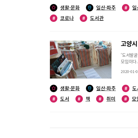
활하는 우
Live)
생활·문화
일산·파주
#
일
인문학 강
#
코로나
#
도서관
Live)
하도서관이
교하도서
해 실시간
고양시
공할 예정
검색창에 
‘도서발굴
간 강연은
모임이다.
하도록 운
책을 찾아
시민 모두
2020-01-0
해 도서발
이 되길 
은 책을 
시민들이 
굴단’이다
생활·문화
일산·파주
#
도
다할 예정
관 박정은
과 재즈 
#
도서
#
책
#
취미
#
모
모임‘도서
유명 음반
이 운영하
스 디지털
지난해 5
비스는 가
되었다. 
를 통해서
풍성한 내
게 되자 
는 동아리
고자 도서