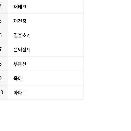
4
재테크
5
재건축
6
결혼초기
7
은퇴설계
8
부동산
9
육아
10
아파트