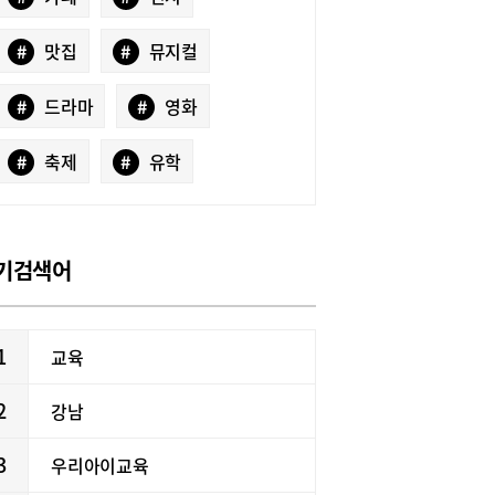
#
맛집
#
뮤지컬
#
드라마
#
영화
#
축제
#
유학
기검색어
1
교육
2
강남
3
우리아이교육