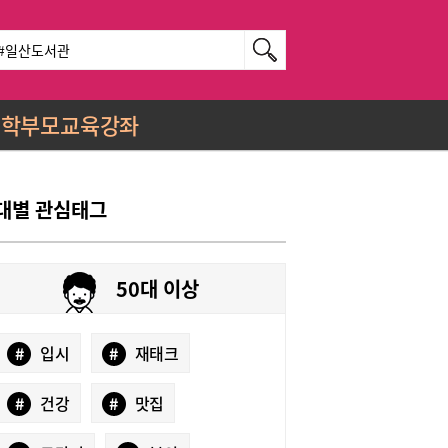
학부모교육강좌
대별 관심태그
50대 이상
#
입시
#
재태크
#
건강
#
맛집