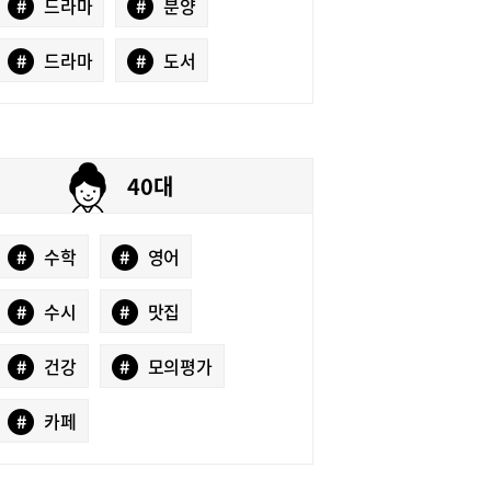
#
드라마
#
분양
#
드라마
#
도서
40대
#
수학
#
영어
#
수시
#
맛집
#
건강
#
모의평가
#
카페