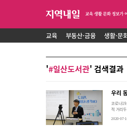
교육
부동산·금융
생활·문
'
#일산도서관
' 검색결과
우리 
코로나19
적 거리두
지던 도서
2020-07-1
살아가는 