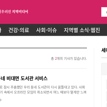
화
건강·의료
사회·이슈
지역별 소식·웹진
세
총
2
개의 기사가 있습니다.
동네 비대면 도서관 서비스
로 잠시 주춤했던 우리 동네 도서관이 다시 꿈틀대고 있다. 사회
기 속에서 오프라인 모임이 취소되면서 여느 때보다 멀게만 느껴
관이 온라인을 타고 우리 곁으로 성큼 다가왔다. 언택트 시대를
0
지혜로운 도서관의 변신은 무죄다. 온라인을 무대로 화려하게 부