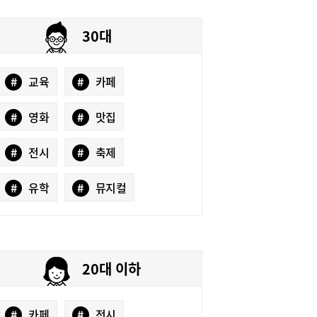
30대
#
교육
#
카페
#
영화
#
맛집
#
전시
#
축제
#
유학
#
뮤지컬
20대 이하
#
카페
#
전시