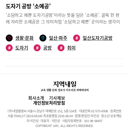
도자기 공방 ‘소예공’
‘소담하고 예쁜 도자기공방’이라는 뜻을 담은 ‘소예공’. 골목 한 편
에 자리한 소예공은 그 의미처럼 ‘소담하고 예쁜’ 곳이라는 생각이
물씬 드는 곳이다. 공방 데크에서 겨울 햇살을 받으며 기지개를 켜
는 고양이들이 먼저 반겨준다.공방에 들어서니 화려하진 않지만 은
생활·문화
일산·파주
#
일산도자기공방
은한 색감을 자랑하는 도자기들이 전시돼 있다. 컵, 화병, 그릇, 접
#
도자기
#
공방
#
취미
시, 작은 인테리어 소품까지. 모두 김지희 대표가 만든 작품들이다.
전시된 작품들은 공방에서 뿐만 아니라 인터넷에서도 구매도 가능
하다. 김지희 대표는 “무겁고 전통적인 방식의 도예가 아닌, 실생활
에서도 충분히 활용할 수 있는 현대적인 도자기를 추구한다”라고
말했다.내 집에서 사용할, 혹은 선물용으로 준비할 생활 자기들을
만들고 싶다면 클래스를 신청하면 된다. 소예공에서는 초보자도 쉽
게 배울 수 있는 커리큘럼으로 정규클래스, 원데이 클래스가 운영된
다. 정규반은 핸드빌딩 수업을 시작으로 기본 기법 습득 후, 전기 물
회사소개
기사제보
레 과정으로 이어지는 코스다. 술잔, 종지, 반찬 그릇, 미니 화병, 접
개인정보처리방침
시, 도마, 오브제 소품 등 다양한 작품을 만들어볼 수 있다. 그릇의
(주)내일엘엠씨 서울시 강남구 테헤란로 151, 5층 514호 · 대표전화 02-575-6908 · 등록번호
색감을 결정하는 유약도 다양하게 갖춰져 있어 원하는 대로 선택이
서울 아04127 (2016.08.04) 최초발행일 2016.08.04 · 발행·편집인:석진성 · 청소년 보호책임
가능하다. 도자기 공예를 한번 체험해보고 싶거나, 바쁜 시간을 쪼
자:석진성 · 대표자 : 석진성 · 사업자등록번호 : 101-86-68457
COPYRIGHT LMC. ALL RIGHTS RESERVED.
개서라도 나만의 작품을 만들어보고 싶다면 원데이 클래스도 신청