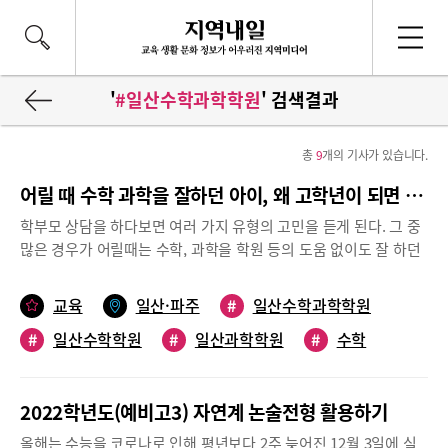
'
#일산수학과학학원
' 검색결과
총
9
개의 기사가 있습니다.
어릴 때 수학 과학을 잘하던 아이, 왜 고학년이 되면 무너지는 경우가 생길까?
학부모 상담을 하다보면 여러 가지 유형의 고민을 듣게 된다. 그 중
많은 경우가 어릴때는 수학, 과학을 학원 등의 도움 없이도 잘 하던
학생이 갑자기 힘들어하거나 포기하는 경우에 대한 상담도 많은 편
이다.학생은 좌절하고 학부모는 당황하게 되는 경우이런 경우, 처음
교육
일산·파주
#
일산수학과학학원
수학과 과학을 공부한 방법에 대해 물어보면 대개의 경우 문제지를
#
일산수학학원
#
일산과학학원
#
수학
반복적으로 풀면서 공부한 경우들이 많다. 초등 저학년의 수학의 경
우 숫자를 인식하거나 덧셈이나 뺄셈 등을 배울 때 문제를 풀면서
그 의미보다는 요령을 습득하게 되는 경우다. 단순한 수 연산의 경
2022학년도(예비고3) 자연계 논술전형 활용하기
우는 많은 문제들을 접하다보면 결국 답을 찾는 방법을 자연히 습득
하게 된다. 이후 학생은 수와 논리를 확장하는 대신 끊임없이 문제
올해는 수능을 코로나로 인해 평년보다 2주 늦어진 12월 3일에 실