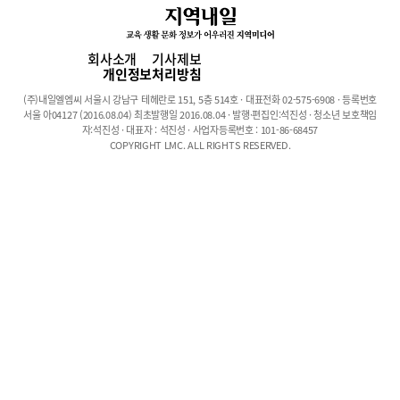
자아의식도 민감해져 친구가 없다고 생각하는 아이들은 창피함을
느끼는 등 자존감에 상처를 받기도 한다. 특히 중학생은 학업부담이
고등학생에 비해 상대적으로 덜하고 각종 체험활동 등으로 친구들
회사소개
기사제보
과 함께하는 시간이 많은 만큼, 친구 관계가 원만하지 않을 경우 학
개인정보처리방침
교생활의 어려움을 겪는 경우가 생긴다. 부모들이 흔히 하는 조언인
(주)내일엘엠씨 서울시 강남구 테헤란로 151, 5층 514호 · 대표전화 02-575-6908 · 등록번호
‘너를 힘들게 하는 친구가 있으면 그 아이를 멀리하고 혼자 지내 봐’
서울 아04127 (2016.08.04) 최초발행일 2016.08.04 · 발행·편집인:석진성 · 청소년 보호책임
라는 말은 언뜻 들으면 합리적이지만 아이들에게는 별로 도움이 되
자:석진성 · 대표자 : 석진성 · 사업자등록번호 : 101-86-68457
COPYRIGHT LMC. ALL RIGHTS RESERVED.
지 않는다. ‘친생친사(親生親死)’. 풍납중학교 이현아 전문상담교사
는 청소년기 교우 관계를 이렇게 표현했다. “중학생들은 친구에 살
고 친구에 죽는다고 할 정도로 친구 관계에 절실해요. 친구가 없다
고 생각하는 아이들은 학교 생활에서의 만족도와 적응력이 떨어지
고, 이러한 불안감은 학교생활 내내 지속되곤 하죠.” 또한 최근 학교
폭력에 대한 인식이 점차 강화되어 예전에 비해 가시적인 폭력 사건
은 점차 줄고 있는 추세이다. 하지만 폭력이라고 정의하기에는 애매
한 괴롭힘의 경우 점점 교묘하게 진화하고 있다. 장난을 빙자한 괴
롭힘이나 따돌림이라든지, 신체에 외상이 나타나지 않은 정도의 경
미한 폭력을 지속적으로 행사한다든지 하는 것이다. 예를 들어 지우
개를 잘게 뜯어 뒷자리에서 계속 던지거나 스쳐 지나가며 실수인 척
어깨를 부딪치는 정도의 일이다. 이러한 행동의 경우 직접적인 피해
가 생기지 않고 당사자가 항의할 경우 ‘장난이었다’는 말로 무마되