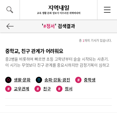
'
#정서
' 검색결과
총
1
개의 기사가 있습니다.
중학교, 친구 관계가 어려워요
중2병을 비롯하여 빠르면 초등 고학년부터 슬슬 시작되는 사춘기.
이 시기는 무엇보다 친구 관계를 중요시하지만 감정기복이 심하고
사회성이 발달하지 않아 교우관계에 있어 어려움을 겪는 학생들이
적지 않다. 친구는 아이들의 여가 시간을 풍요롭게 해주는 존재에
생활·문화
송파·강동·광진
#
중학생
그치지 않고 학교 생활과 청소년의 삶에 전반적인 영향을 미친다.
#
교우관계
#
친구
#
정서
가벼운 우울감에서부터 성적이 떨어지는 등 학교생활의 어려움을
겪는 등 중학교 친구 관계에 대한 고민을 어떻게 다루어야 할 지 알
아보았다.도움말 풍납중학교 이현아 전문상담교사, 이기원뉴라이
프상담센터 이기원 센터장■친구에 죽고 친구에 사는 시기청소년
기는 또래와의 우정을 통하여 자신감과 가치감을 느끼는 시기이다.