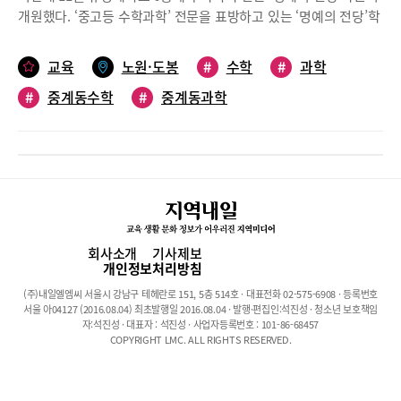
문에 자소서에 쓸 필요가 없다. 오히려 스스로 더 깊이 공부하면서
개원했다. ‘중고등 수학과학’ 전문을 표방하고 있는 ‘명예의 전당’학
얻어낸 사실을 써야 한다.(첨삭 전)2학년 1학기 중간고사에서 물리
원은 중계지역에서 ‘독보적으로 수학성적 향상’을 이끌며 매년 상위
성적이 다른 과목에 비하여 저조하였습니다. 그래서 원인을 분석하
권 대학 합격자를 배출해 온 유철문 수학학원의 유철문 원장과 강남
교육
노원·도봉
#
수학
#
과학
여 다양한 문제풀이를 하고, 오답노트를 작성하는 등 열심히 노력하
등 사교육 현장에서 25여년의 경력을 쌓으며 의대 및 이공계 입시
여 2학기 물리 성적을 향상시킬 수 있었습니다.(첨삭 후)그동안 물
#
중계동수학
#
중계동과학
성공의 신화를 써온 박상용 과학 원장이 함께하면서 새로운 돌풍을
리와 수학은 별개의 과목이라고 생각하였습니다. 물리 선생님의 권
예고하고 있다. 개원한 지 불과 3개월 학부모 사이에서는 ‘내실 있
유로 ‘수학없는 물리’라는 책을 읽었습니다. 수식을 쓰지 않고 물리
는 학원’, ‘이공계 입시에 최적화된 학원’으로 호평을 받고 있다. 수
내용을 설명하는 책인데, 처음에는 수식을 쓰지 않으니 읽기 쉬웠지
학과학 전문 ‘명예의 전당’학원의 신학기 대비 프로그램을 살펴봤
만 읽을수록 역설적으로 물리에는 수학이 꼭 필요하다는 것을 느끼
다.수학 과학 모든 수업, 선 수강 후 등록 & 다양한 학습검사 실시명
게 되었습니다. 수업시간에 배운 전자기 유도에서 미분을 통해 패러
예의 전당 학원에서는 신학기를 맞아 수학과학 모든 강의를 무료수
데이 법칙을 해석해 보았습니다. 간단한 수학적 원리로 복잡하게만
강 후 등록할 기회를 마련하고, 등록 학생의 경우 학습능력 분석을
보이던 물리 공식이 쉽게 느껴졌습니다.2번 문항 - 고등학교 재학기
위해 수학불안검사, 학습귀인검사, 학습인지 검사를 실시한다. 이는
회사소개
기사제보
간 중 본인이 의미를 두고 노력했던 교내 활동(3개 이내)을 통해 배
학원 강사진들의 수업에 대한 자신감의 표현이라고 할 수 있다.▶
개인정보처리방침
우고 느낀점을 중심으로 기술해 주시기 바랍니다. 단, 교외 활동 중
수학 자신감 찾기의 첫걸음, 수학불안검사중계지역에서 유일하게
학교장의 허락을 받고 참여한 활동은 포함됩니다. (띄어쓰기 포함
(주)내일엘엠씨 서울시 강남구 테헤란로 151, 5층 514호 · 대표전화 02-575-6908 · 등록번호
수학문제로 인한 걱정과 불안에 대한 검사를 실시하고 분석해준다.
서울 아04127 (2016.08.04) 최초발행일 2016.08.04 · 발행·편집인:석진성 · 청소년 보호책임
1,500자 이내)교내 활동에서 협업한 내용이 드러나도록 쓰길 권한
수학불안 증세는 오래 방치하면 초등부터 모든 수학학습 과정에서
자:석진성 · 대표자 : 석진성 · 사업자등록번호 : 101-86-68457
다. 자율활동, 동아리활동, 교과활동 등 다양한 소재에서 자신의 역
COPYRIGHT LMC. ALL RIGHTS RESERVED.
학습방해 뿐만 아니라 성적 하락의 원인이 된다. 명예의 전당 학원
할이 반드시 드러나도록 써야 한다.(첨삭 전)과학탐구 동아리에서
에서는 수학불안검사를 통해 학생별 불안 요인을 정확히 진단하고
‘안전한 구조물 만들기 대회’를 열었습니다. 정해진 재료로 구조물
적절한 방안을 찾아 요인을 해소하는 과정을 지원한다. 학생 맞춤
을 만들어 그 안에 계란을 넣고 일정 높이에서 떨어뜨려 계란이 깨