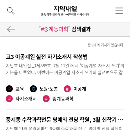
'
#중계동과학
' 검색결과
총
2
개의 기사가 있습니다.
고3 이공계열 실전 자기소개서 작성법
지난호 내일신문(제885호, 7월 11일)에서 ‘이공계열 자소서 쓰기’의
기본을 다루었다. 이번에는 이공계열 자소서 쓰기의 실전편으로 같
은 소재도 어떻게 쓰느냐에 따라 내용이 달라질 수 있음을 (첨삭 전)
과 (첨삭 후)로 비교하고자 한다. 이 글에서 소개하는 자소서 예시는
교육
노원·도봉
#
이공계
전부 필자의 창작임을 밝힌다.1번 문항 - 고등학교 재학기간 중 학
#
자기소개서
#
중계동과학
업에 기울인 노력과 학습 경험을 통해, 배우고 느낀점을 중심으로
기술해 주시기 바랍니다.(띄어쓰기 포함 1,000자 이내)대부분 학생
들은 1번 문항에서 자신의 교과성적 향상 경험을 자주 쓴다. 즉 특
중계동 수학과학전문 명예의 전당 학원, 3월 신학기 개강
정 과목 성적이 하락하여 공부방법을 바꾸고 그 결과 성적이 향상되
었다는 식이다. 성적향상에 대한 내용은 학생부에 이미 드러나기 때
지난해 11월 유경데파트 6층에 수학과학 전문 ‘명예의 전당’학원이