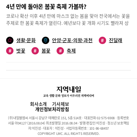
4년 만에 돌아온 봄꽃 축제 가볼까?
코로나 확산 이후 4년 만에 마스크 없는 봄을 맞아 전국에서는 꽃을
주제로 한 봄꽃 축제가 열린다. 예년보다 꽃 개화 시기도 빨라져 상
춘객들도 서둘러 봄나들이에 나섰고 축제를 준비하는 사람들의 마
음도 바빠졌다. 봄의 전령이라고 할 수 있는 진달래, 개나리를 비롯
생활·문화
안양·군포·의왕·과천
#
진달래
해 대표적인 봄꽃인 벚꽃이 작년보다 1~7일 빨리 피면서 주말이면
#
벗꽃
#
봄꽃
#
축제
꽃을 보기 위해 거리로 나오는 사람들로 붐비고 있다. 안양시 인근
에서 열리는 2023년 봄꽃 축제를 소개한다.사진출처 안양시, 렛츠
런파크 서울핑크빛 물결 출렁이는 ‘효성 진달래축제’4년 만에 열리
는 효성 진달래축제는 올해로 14회째를 맞았다. 4월 1일 단 하루 오
전 10시~오후 5시까지 열린 이날 축제에는 많은 인파가 몰렸다. 평
소 기업 보안으로 인해 외부인의 출입이 철저하게 통제되었는데 4
월 1일 축제 당일은 상춘객들을 위해 개방되었다. 이날은 오전10시
가 채 되기도 전에 사람들이 몰려들었고 정문을 통과해 잔디밭을 지
회사소개
기사제보
나 핑크빛 물결이 출렁이는 진달래동산에 도착한 사람들은 사진촬
개인정보처리방침
영을 위해 카메라 셔트를 누르며 감탄을 자아냈다. 무려 41년의 전
(주)내일엘엠씨 서울시 강남구 테헤란로 151, 5층 514호 · 대표전화 02-575-6908 · 등록번호
통을 자랑하는 진달래축제는 동양나일론 시절, 안양공장에 근무하
서울 아04127 (2016.08.04) 최초발행일 2016.08.04 · 발행·편집인:석진성 · 청소년 보호책임
는 여성근로자들이 봄이 되면 가족이나 친구, 친지들을 진달래 동산
자:석진성 · 대표자 : 석진성 · 사업자등록번호 : 101-86-68457
COPYRIGHT LMC. ALL RIGHTS RESERVED.
에 초대해 가졌던 기숙사 개방 행사에서 유래되었다. 해마다 약 1만