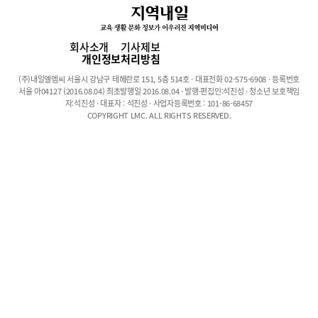
통합 기초 교과 (국어, 수학, 영어, 통합사회, 한국사, 통합과학, 과학
탐구실험, 체육)에 충실히 편성하고, 과정 선택은 희망 계열에 따라
진로 적합성을 고려하여 2개의 계열 (인문사회계열, 이학공학계열)
회사소개
기사제보
로 운영한다. 따라서 학생들은 자신의 진로 적성, 희망 전공, 학력
개인정보처리방침
수준에 맞추어 고1부터 계열을 고려하여 과정을 선택할 수 있어 진
(주)내일엘엠씨 서울시 강남구 테헤란로 151, 5층 514호 · 대표전화 02-575-6908 · 등록번호
로적합성에 대한 혼선을 최대한 줄일 수 있다.학년별 선택 과목의
서울 아04127 (2016.08.04) 최초발행일 2016.08.04 · 발행·편집인:석진성 · 청소년 보호책임
경우 2학년 과정을 살펴보면, 인문사회 계열은 세계지리, 세계사,
자:석진성 · 대표자 : 석진성 · 사업자등록번호 : 101-86-68457
COPYRIGHT LMC. ALL RIGHTS RESERVED.
사회문화, 윤리와 사상 중 3과목을 선택하도록 구성하는 한편 이학
공학 계열의 경우 물리, 화학, 생명과학, 지구과학 중 3과목을 선택
하여 전공적합성의 집중도를 높였다.3학년 과정에서는 인문사회계
열은 영어교과 중 ‘영어독해와 작문, 심화영어독해I, 원어민 영어회
화’ 중 1과목, 탐구과목 중 한국지리, 생활과 윤리 중 1과목을 선택
하고, 이학공학계열의 경우 물리II, 화학II, 생명과학II, 지구과학II 중
2과목을 선택하도록 기회를 부여한다. 특히 3학년 과정에서 인문논
술과 자연논술을 편성하고 있다.실력과 인성을 배우는 신일고의 6
가지 특색 프로그램!신일고는 품격있는 인성교육, 체계적인 진로 교
육, 함께하는 신일 가족, 자기주도 역량 강화, 미래지향 인재 교육,
연구협력 네트워크라는 6가지 특색 프로그램은 운영한다.이를 위해
기독교 신앙에 기초한 전인적 성장을 목표로 격주 단위의 정기 예배
를 비롯해 학생 참여 합창단, 오케스트라 등의 활동, 1학년 전 학생