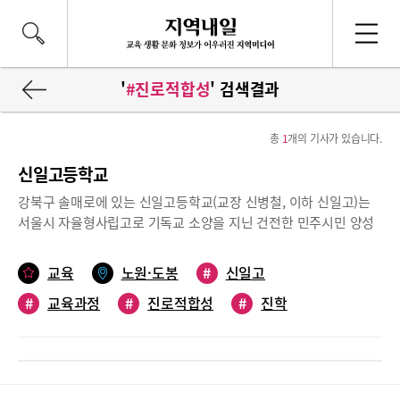
'
#진로적합성
' 검색결과
총
1
개의 기사가 있습니다.
신일고등학교
강북구 솔매로에 있는 신일고등학교(교장 신병철, 이하 신일고)는
서울시 자율형사립고로 기독교 소양을 지닌 건전한 민주시민 양성
이라는 목표로 ‘믿음으로 일하는 자유인’ 육성에 기여하고 있다. 올
해 서울시 자사고 재지정 평가로 인한 혼돈에도 불구하고 인성과 진
교육
노원·도봉
#
신일고
로, 역량 강화에 집중한 6가지 특색 프로그램을 운형하고 있다. 신
#
교육과정
#
진로적합성
#
진학
일고의 교육과정(2019학년도 입학생 기준)과 입시실적을 살펴봤
다.진로 적합성을 고려한 인문사회 계열/ 이학공학계열 교과 편성
신일고의 경우 2019학년도 입학생 교육과정은 고1부터 투-트랙 중
학생 개인의 희망 진로에 맞춰 과정을 선택하고, 선택 과정의 이수
조건에 맞추어 3개년 과목 선택하도록 편성해놓았다.공통 교과는