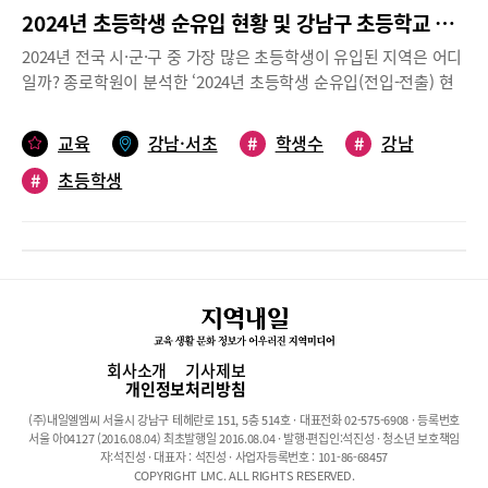
2024년 초등학생 순유입 현황 및 강남구 초등학교 전체 학생 수 현황 분석
2024년 전국 시·군·구 중 가장 많은 초등학생이 유입된 지역은 어디
일까? 종로학원이 분석한 ‘2024년 초등학생 순유입(전입-전출) 현
황(2025.5.30. 공시 기준’을 보면 지난해 강남구로 유입된 초등학생
이 2,575명으로 전국에서 가장 많았다. 두 번째로 초등학생이 많이
교육
강남·서초
#
학생수
#
강남
유입된 지역은 대구 수성구로 초등학생 순유입 인구는 1,157명이었
#
초등학생
다. 순유입 요인은 여러 가지가 있지만, 학군지 중심의 쏠림 현상이
라는 분석이 대다수다. 그렇다면 초등학교 순유입 현황에서 전국 1
위를 한 강남구의 초등학교 전체 학생 수는 얼마나 될까? 학교알리
미(2025.5. 공시)에 공개된 강남구 34개 초등학교의 학생 수를 비교
해 보면, 대치동 학원가에 인접한 아파트 단지 주변의 초등학교 학
생 수가 가장 많은 것으로 나타났다. ‘2024년 초등학교 순유입 현황
및 강남구 초등학교 학생 수 현황’을 살펴봤다. 도움말 종로학원 임
성호 대표참고자료 학교알리미 공시(2025년 5월 공시 기준) 2024
회사소개
기사제보
년 초등학교 순유입 현황 전국 초등학생 순유입 현황강남구 전국 1
개인정보처리방침
위, 대구 수성구 2위 종로학원이 2024년 전국 시군구별 초등학생
(주)내일엘엠씨 서울시 강남구 테헤란로 151, 5층 514호 · 대표전화 02-575-6908 · 등록번호
순유입(전입-전출)을 분석한 결과에 따르면 서울특별시 강남구가
서울 아04127 (2016.08.04) 최초발행일 2016.08.04 · 발행·편집인:석진성 · 청소년 보호책임
2,575명으로 전국 1위였고, 2위는 대구광역시 수성구 1,157명, 3위
자:석진성 · 대표자 : 석진성 · 사업자등록번호 : 101-86-68457
COPYRIGHT LMC. ALL RIGHTS RESERVED.
는 경기도 양주시 964명, 4위는 서울특별시 양천구 896명, 5위는 인