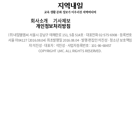
게서 흔히 발생하는 질환인 자궁근종, 난소 낭종 등을 진단하기 위
한 기본적인 검사 방법임에도 불구하고, 4대 중증질환(암·심장·뇌
혈관·희귀난치)에 한해 제한적으로 건강보험이 적용되었다.그러다
회사소개
기사제보
보니 전체 진료의 약 93%가 비급여로 환자가 검사비 전액을 부담
개인정보처리방침
했고, 이에 따른 환자부담이 커서 건강보험 적용 확대 요구가 큰 분
(주)내일엘엠씨 서울시 강남구 테헤란로 151, 5층 514호 · 대표전화 02-575-6908 · 등록번호
야였다.이번 건강보험 적용 확대로 자궁근종 등 여성생식기 질환자
서울 아04127 (2016.08.04) 최초발행일 2016.08.04 · 발행·편집인:석진성 · 청소년 보호책임
의 초음파 검사 의료비 부담이 2분의 1에서 4분의 1수준까지 줄어
자:석진성 · 대표자 : 석진성 · 사업자등록번호 : 101-86-68457
COPYRIGHT LMC. ALL RIGHTS RESERVED.
든다.그동안 가장 일반적인 여성생식기 질환 진단 및 경과 관찰에
시행하는 초음파 검사의 비급여 관행 가격은 의료기관 종류별로 평
균 47,400원(의원)에서 137,600원(상급종합병원)으로, 현재 환자가
전액 부담하고 있다.오는 2월 1일부터 건강보험이 적용되면 최초
진단 시에는 진단(일반) 초음파 수가의 본인부담 부분(30~60%)인
25,600원~51,500원으로 환자 부담이 기존 검사비의 2분의 1로 줄
어든다. 또, 자궁·난소 등 시술·수술 후에 경과 관찰을 위해 실시하
는 제한적 초음파(진단 초음파의 50% 수가)의 경우, 환자 부담이
12,800원~25,700원으로 기존 검사비의 4분의 1로 줄어든다.(표1
참조)표1. 보험적용 이후 환자부담 변화(진단(일반) 초음파 기준)구
분상급종합종합병원병원의원보험적용 이전*13만7600원(최대 27
만 원) 7만8600원(최대 21만 원) 6만2700원(최대 17만 원) 4만
7400원(최대 10만 원) 보험적용이후*외래최초 진단5만1500원4만