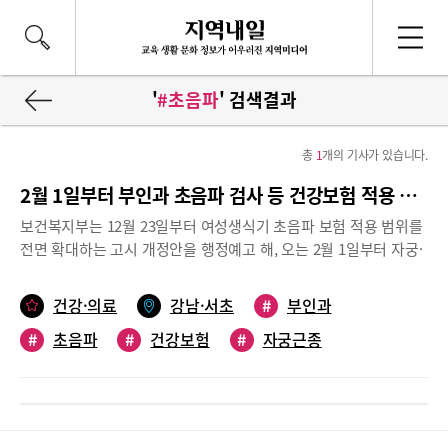
'
#초음파
' 검색결과
총
1
개의 기사가 있습니다.
2월 1일부터 부인과 초음파 검사 등 건강보험 적용 범위 확대
보건복지부는 12월 23일부터 여성생식기 초음파 보험 적용 범위를
전면 확대하는 고시 개정안을 행정예고 해, 오는 2월 1일부터 자궁·
난소 등 초음파 검사의 건강보험 적용 범위가 전면 확대된다. 이 외
에도 중증 아토피피부염 치료제인 ‘듀피젠트프리필드주’의 신규 건
건강·의료
강남·서초
#
부인과
강보험 적용 등의 내용이 있지만, 이 중에 부인과 초음파 검사와 관
#
초음파
#
건강보험
#
자궁근종
련한 내용을 요약해봤다. 자료참조 보건복지부 <건강보험 보장성
강화대책 후속 조치(2019년 제25차 건강보험정책심의위원회)>, <
#
난소낭종
제1차 국민건강보험종합계획 2020년 시행계획>여성에서 흔한 자
궁근종, 난소 낭종건강보험 적용으로 의료비 부담 줄어그동안 자궁·
난소 등의 이상 소견을 확인하는 여성생식기 초음파 검사는 여성에