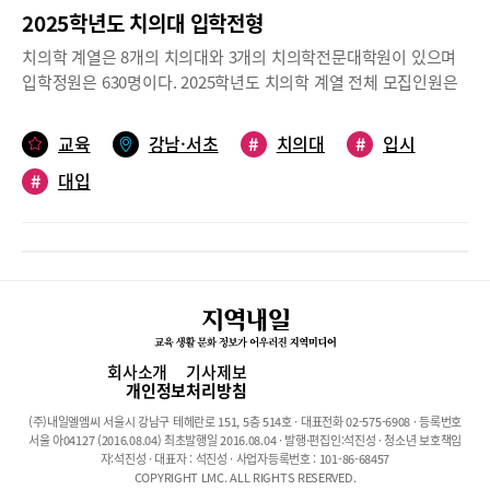
2025학년도 치의대 입학전형
치의학 계열은 8개의 치의대와 3개의 치의학전문대학원이 있으며
입학정원은 630명이다. 2025학년도 치의학 계열 전체 모집인원은
경희대가 1명 늘었지만 강릉원주대가 1명 줄어 총 모집인원은 630
명으로 입학정원과 동일하다. 2025학년도 치의대 입학전형의 주요
교육
강남·서초
#
치의대
#
입시
내용을 정리해봤다.이선이 리포터 2hyeono@naver.com* 참고자
#
대입
료: 2025학년도 대학별 입학전형계획, 2025학년도 대입정보
119(대교협)* 2025학년도 입학전형계획은 변경될 수 있으므로 추
후 발표되는 대학별 수시 및 정시요강을 참고해야 한다.치의대 모집
인원 총 630명, 지난해보다 수시 비율 다소 증가2025학년도 치의학
계열 입학전형을 실시하는 대학은 치의대가 8개, 치의학전문대학원
이 3개로 11개 대학이다. 총 모집인원은 630명이고, 수시와 정시로
나누어 살펴보면 수시모집은 373명(59.21%)로 지난해의 365명보
다 8명 늘었고, 정시모집은 257명(40.79%)으로 지난해의 266명보
회사소개
기사제보
다 9명 줄었다. 수시모집 비율이 다소 증가했지만 치의대는 의대에
개인정보처리방침
비해 정시모집의 비율이 높은 편이다. 수시 전형별로는 학생부교과
(주)내일엘엠씨 서울시 강남구 테헤란로 151, 5층 514호 · 대표전화 02-575-6908 · 등록번호
전형이 8명 늘어난 146명, 학생부종합전형이 2명 늘어난 203명, 논
서울 아04127 (2016.08.04) 최초발행일 2016.08.04 · 발행·편집인:석진성 · 청소년 보호책임
술전형이 2명 줄어든 24명으로 학생부종합전형의 인원이 가장 많
자:석진성 · 대표자 : 석진성 · 사업자등록번호 : 101-86-68457
COPYRIGHT LMC. ALL RIGHTS RESERVED.
다.<2025학년도 치의대 모집인원>수시 비율 서울대 55.56%, 연세