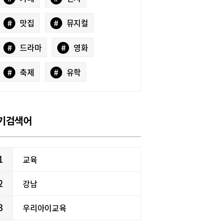
#
맛집
#
뮤지컬
#
드라마
#
영화
#
축제
#
유학
기검색어
1
교육
2
강남
3
우리아이교육