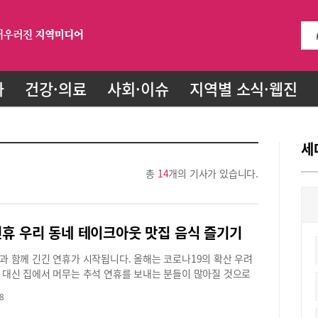
화
건강·의료
사회·이슈
지역별 소식·웹진
세
총
14
개의 기사가 있습니다.
연휴 우리 동네 테이크아웃 맛집 음식 즐기기
과 함께 긴긴 연휴가 시작됩니다. 올해는 코로나19의 확산 우려
 대신 집에서 머무는 추석 연휴를 보내는 분들이 많아질 것으로
 안전한 집에서 머물며 맛있게 집밥을 해먹고, 지친 몸과 마음을
8
시간을 갖는 것이 좋을 듯합니다. 물론 매끼 집밥을 챙기는 일의