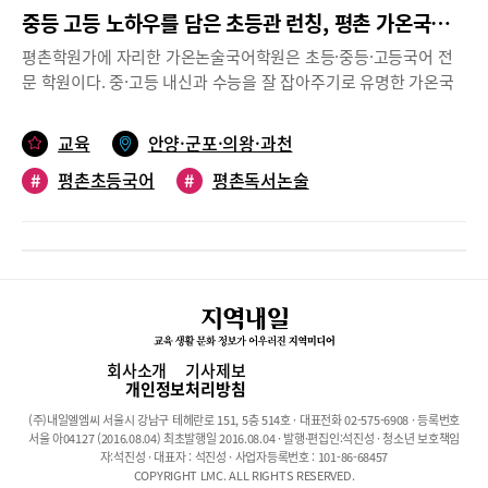
중등 고등 노하우를 담은 초등관 런칭, 평촌 가온국어논술학원을 가다!
평촌학원가에 자리한 가온논술국어학원은 초등·중등·고등국어 전
문 학원이다. 중·고등 내신과 수능을 잘 잡아주기로 유명한 가온국
어는 초등수업 역시 남다르다는 평가를 받고 있다. 가온의 초등수업
은 다른 데와 무엇이 다를까?가온국어논술학원 이희선 원장은 “초
교육
안양·군포·의왕·과천
등 때부터 문해력, 특히 어휘력을 키워야 한다. 요즘 아이들은 국어
#
평촌초등국어
#
평촌독서논술
어휘가 무척 약해 영어 단어보다 국어단어 익히기를 더 어려워한다.
한자감도 함께 익혀야 한다. 그래야 중·고등에서 국어를 잘할 수 있
#
평촌국어학원
다”고 조언했다.가온국어의 초등수업은 독서코칭 수업인 ‘독서로
문해ON’과 5, 6학년을 위한 수능형 국어수업인 ‘국어로 문해ON’ 두
트랙이다. 이들은 어떻게 진행되는지 이희선 원장의 말을 들어봤다.
어휘력과 문해력 향상을 위한 독서 코칭 ‘독서로 문해ON’가온국어
논술학원의 초등국어는 중·고등국어와 연계된 것이 특징이다. 평촌
학원가에서 오랜 시간 중·고등국어를 가르쳐 온 이희선 원장이 ‘최
회사소개
기사제보
상위권 성적을 위한 국어 능력을 초등부터 키우자’는 전략을 담아
개인정보처리방침
단계별로 연계해 차별화된 커리큘럼을 구성했다.가온국어논술의
(주)내일엘엠씨 서울시 강남구 테헤란로 151, 5층 514호 · 대표전화 02-575-6908 · 등록번호
초등국어는 ‘독서코칭과 국어 프로그램’으로 이뤄져있다. 독서코칭
서울 아04127 (2016.08.04) 최초발행일 2016.08.04 · 발행·편집인:석진성 · 청소년 보호책임
수업인 ‘독서로 문해ON’은 초등 2학년부터가 대상이며, 리딩플러
자:석진성 · 대표자 : 석진성 · 사업자등록번호 : 101-86-68457
COPYRIGHT LMC. ALL RIGHTS RESERVED.
스 시스템을 활용한 독서 활동으로 문해력 교육에 집중한다. 리딩플