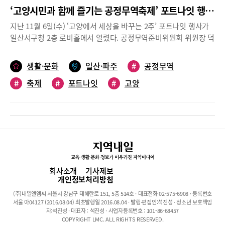
‘고양시민과 함께 즐기는 공정무역축제’ 포트나잇 행사 열려
지난 11월 6일(수) ‘고양에서 세상을 바꾸는 2주’ 포트나잇 행사가
일산서구청 2층 로비홀에서 열렸다. 공정무역준비위원회 위원장 덕
양햇살아이쿱 김미연 이사장의 여는 말을 시작으로 이재준 시장, 고
은정 도의원의 축사가 이어졌다. 행사는 1부(고양 재즈밴드 차유빈
생활·문화
일산·파주
#
공정무역
트리오 공연), 2부(‘기후변화와 공정무역’ 강연), 3부(참석자들의 공
#
축제
#
포트나잇
#
고양
정무역 소 토론회)로 꾸며졌다. 이번 포트나잇 행사는 ‘고양시민과
함께 즐기는 공정무역축제’로 기획되었으며, 특별히 국내 중소 공정
무역 제품 홍보존을 마련해 참석자들의 관심을 끌었다. 마지막으로
참석자 전원은 고양시가 공정무역 도시로 재도약하자는 의지를 담
아 단체구호를 외치며 행사를 마무리했다.
회사소개
기사제보
개인정보처리방침
(주)내일엘엠씨 서울시 강남구 테헤란로 151, 5층 514호 · 대표전화 02-575-6908 · 등록번호
서울 아04127 (2016.08.04) 최초발행일 2016.08.04 · 발행·편집인:석진성 · 청소년 보호책임
자:석진성 · 대표자 : 석진성 · 사업자등록번호 : 101-86-68457
COPYRIGHT LMC. ALL RIGHTS RESERVED.